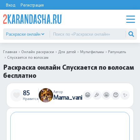
Вход
Регистрация
Главная
Онлайн раскраски
Для детей
Мультфильмы
Рапунцель
Спускается по волосам
Раскраска онлайн Спускается по волосам
бесплатно
85
Автор
😁
🎉
🤩
😍
✨
Mama_vani
Нравится