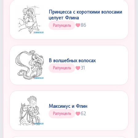
Принцесса с короткими волосами
целует Флина
86
Рапунцель
В волшебных волосах
31
Рапунцель
Максимус и Флин
62
Рапунцель