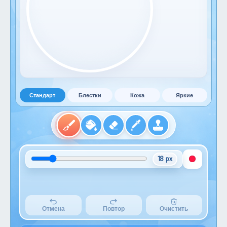
Стандарт
Блестки
Кожа
Яркие
18 px
Отмена
Повтор
Очистить