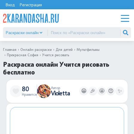
Вход
Регистрация
Главная
Онлайн раскраски
Для детей
Мультфильмы
Прекрасная София
Учится рисовать
Раскраска онлайн Учится рисовать
бесплатно
80
Автор
😁
🎉
🤩
😍
✨
Violetta
Нравится