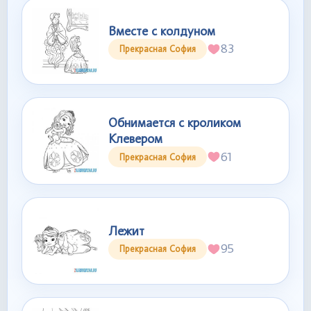
Вместе с колдуном
83
Прекрасная София
Обнимается с кроликом
Клевером
61
Прекрасная София
Лежит
95
Прекрасная София