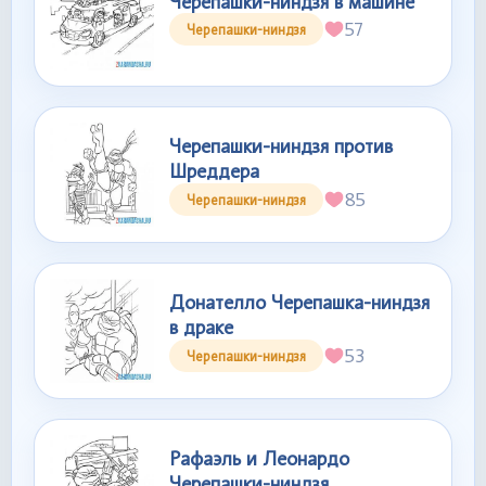
Черепашки-ниндзя в машине
57
Черепашки-ниндзя
Черепашки-ниндзя против
Шреддера
85
Черепашки-ниндзя
Донателло Черепашка-ниндзя
в драке
53
Черепашки-ниндзя
Рафаэль и Леонардо
Черепашки-ниндзя