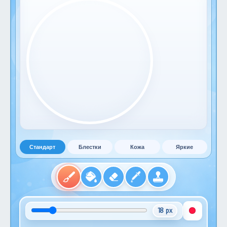
Стандарт
Блестки
Кожа
Яркие
18 px