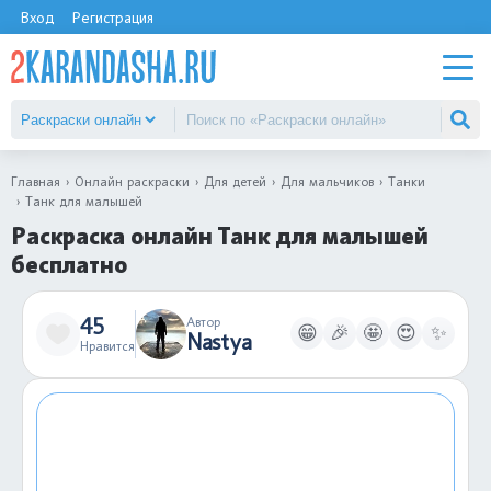
Вход
Регистрация
Главная
Онлайн раскраски
Для детей
Для мальчиков
Танки
Танк для малышей
Раскраска онлайн Танк для малышей
бесплатно
45
Автор
😁
🎉
🤩
😍
✨
Nastya
Нравится