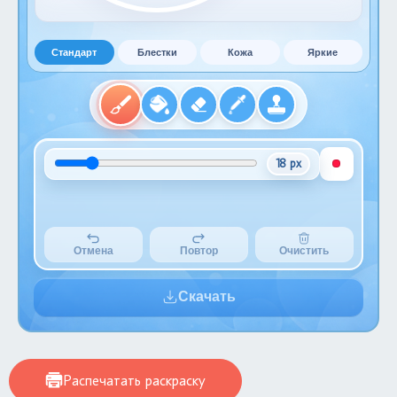
Стандарт
Блестки
Кожа
Яркие
18 px
Отмена
Повтор
Очистить
Скачать
Распечатать раскраску