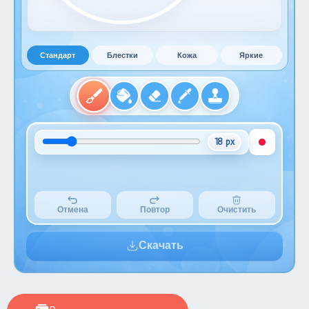
Стандарт
Блестки
Кожа
Яркие
18 px
Отмена
Повтор
Очистить
Скачать