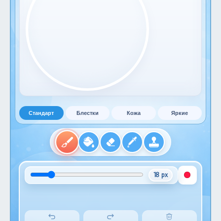
Стандарт
Блестки
Кожа
Яркие
18 px