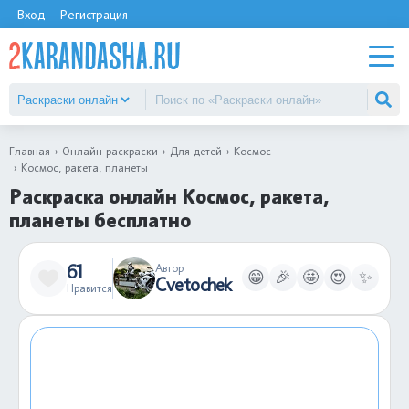
Вход
Регистрация
Главная
Онлайн раскраски
Для детей
Космос
Космос, ракета, планеты
Раскраска онлайн Космос, ракета,
планеты бесплатно
61
Автор
😁
🎉
🤩
😍
✨
Cvetochek
Нравится