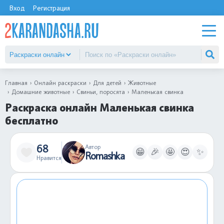
Вход
Регистрация
Главная
Онлайн раскраски
Для детей
Животные
Домашние животные
Свиньи, поросята
Маленькая свинка
Раскраска онлайн Маленькая свинка
бесплатно
68
Автор
😁
🎉
🤩
😍
✨
Romashka
Нравится