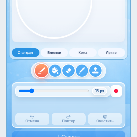
Стандарт
Блестки
Кожа
Яркие
18 px
Отмена
Повтор
Очистить
Скачать