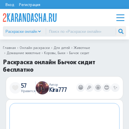
Вход
Регистрация
Главная
Онлайн раскраски
Для детей
Животные
Домашние животные
Коровы, Быки
Бычок сидит
Раскраска онлайн Бычок сидит
бесплатно
57
Автор
😁
🎉
🤩
😍
✨
Kira777
Нравится