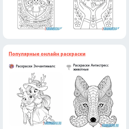
Популярные онлайн раскраски
Раскраски Антистресс
Раскраски Энчантималс
животные