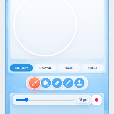
Стандарт
Блестки
Кожа
Яркие
18 px