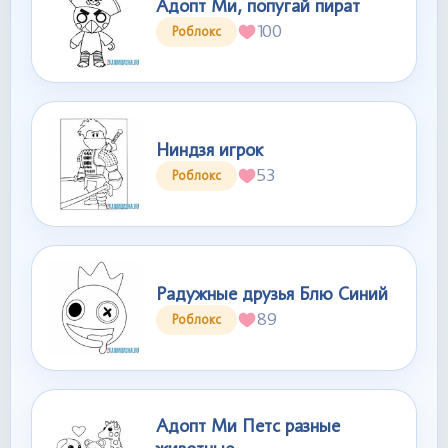
Адопт Ми, попугай пират
100
Роблокс
Ниндзя игрок
53
Роблокс
Радужные друзья Блю Синий
89
Роблокс
Адопт Ми Петс разные