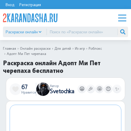
Вход
Регистрация
Главная
Онлайн раскраски
Для детей
Из игр
Роблокс
Адопт Ми Пет черепаха
Раскраска онлайн Адопт Ми Пет
черепаха бесплатно
67
Автор
😁
🎉
🤩
😍
✨
Svetochka
Нравится