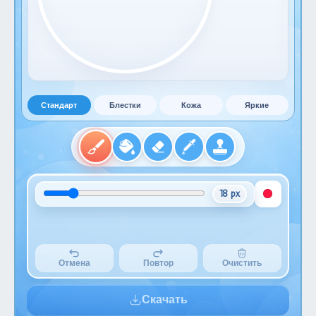
Стандарт
Блестки
Кожа
Яркие
18 px
Отмена
Повтор
Очистить
Скачать