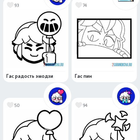
93
74
Гас радость эмодзи
Гас пин
50
94