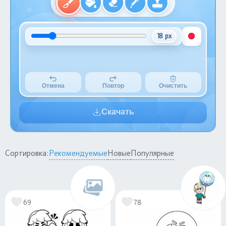
18 px
Отмена
Повтор
Очистить
Скачать
Сортировка:
Рекомендуемые
Новые
Популярные
69
78