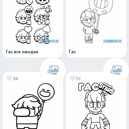
Гас все эмодзи
Гас
88
53