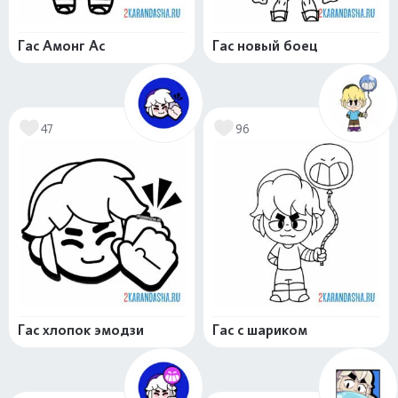
Гас Амонг Ас
Гас новый боец
47
96
Гас хлопок эмодзи
Гас с шариком