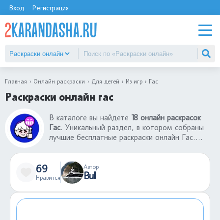
Вход
Регистрация
Главная
Онлайн раскраски
Для детей
Из игр
Гас
Раскраски онлайн гас
В каталоге вы найдете
18 онлайн раскрасок
Гас
. Уникальный раздел, в котором собраны
лучшие бесплатные раскраски онлайн Гас.
Интерфейс игры настолько понятен, что любой
ребенок без проблем сможет раскрасить
понравившуюся картинку из раздела раскраски
69
Автор
Bull
онлайн Гас. Готовую раскрашенную картинку
Нравится
можно сохранить себе на компьютер или
поделиться ею с другими пользователями
сайта.