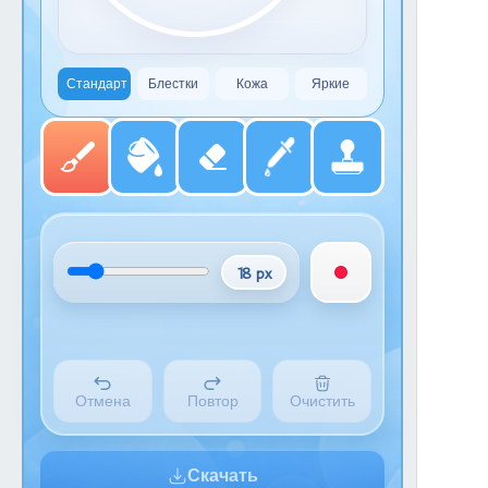
Стандарт
Блестки
Кожа
Яркие
18 px
Отмена
Повтор
Очистить
Скачать