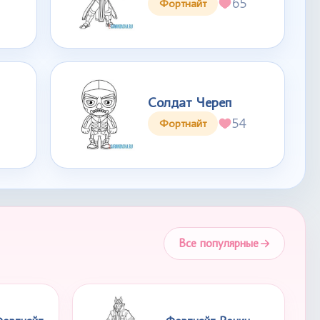
65
Фортнайт
Солдат Череп
54
Фортнайт
Все популярные