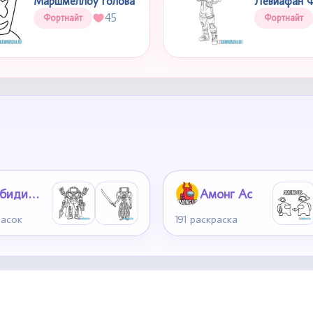
Маршмеллоу голова
Левиафан 
45
Фортнайт
Фортнайт
Скибиди туалет
Амонг Ас
расок
191 раскраска