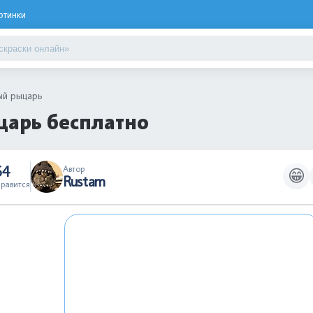
ртинки
ый рыцарь
царь бесплатно
54
Автор
😁
Rustam
равится