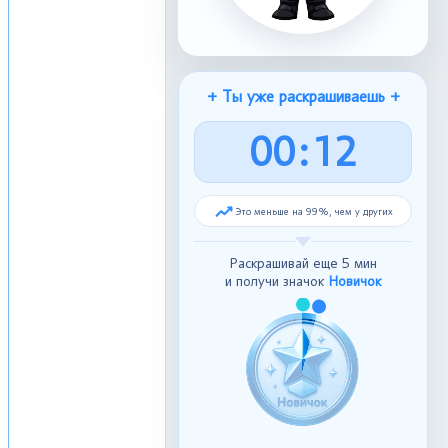
+ Ты уже раскрашиваешь +
0
0
:
1
3
Это меньше на 99%, чем у других
Раскрашивай еще 5 мин
и получи значок
Новичок