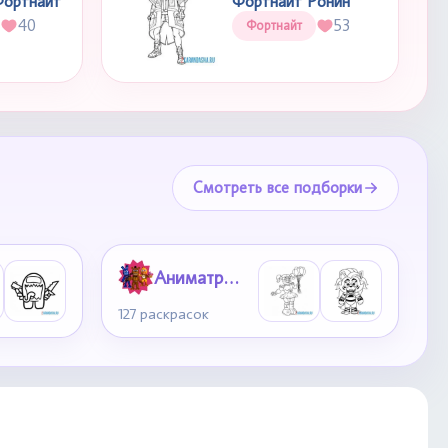
Фортнайт
Фортнайт Ронин
40
53
Фортнайт
Смотреть все подборки
Аниматроники
127 раскрасок