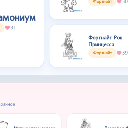
30
Фортнайт
амониум
31
Фортнайт Рок
Принцесса
39
Фортнайт
бранное