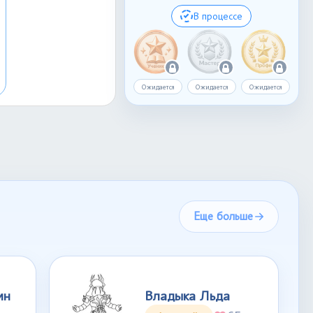
В процессе
Ожидается
Ожидается
Ожидается
Еще больше
ин
Владыка Льда