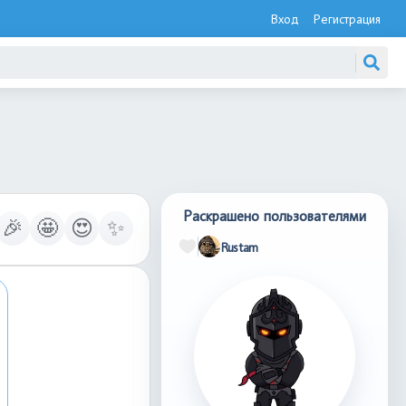
Вход
Регистрация
Раскрашено пользователями
🎉
🤩
😍
✨
Rustam