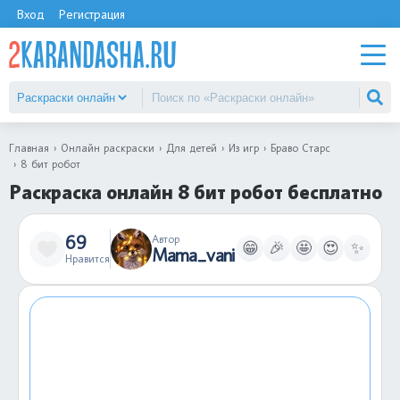
Вход
Регистрация
Главная
Онлайн раскраски
Для детей
Из игр
Браво Старс
8 бит робот
Раскраска онлайн 8 бит робот бесплатно
69
Автор
😁
🎉
🤩
😍
✨
Mama_vani
Нравится