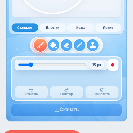
Стандарт
Блестки
Кожа
Яркие
18 px
Отмена
Повтор
Очистить
Скачать