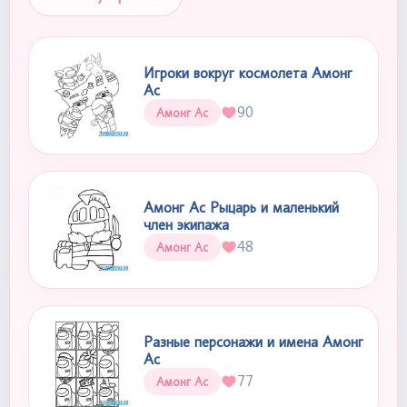
Игроки вокруг космолета Амонг
Ас
90
Амонг Ас
Амонг Ас Рыцарь и маленький
член экипажа
48
Амонг Ас
Разные персонажи и имена Амонг
Ас
77
Амонг Ас