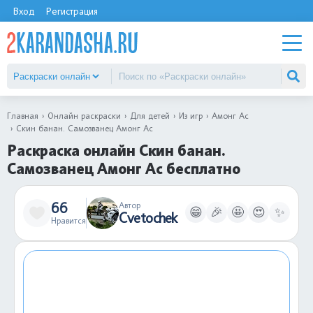
Вход
Регистрация
Главная
Онлайн раскраски
Для детей
Из игр
Амонг Ас
Скин банан. Самозванец Амонг Ас
Раскраска онлайн Скин банан.
Самозванец Амонг Ас бесплатно
66
Автор
😁
🎉
🤩
😍
✨
Cvetochek
Нравится