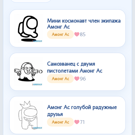
Мини космонавт член экипажа
Амонг Ас
85
Амонг Ас
Самозванец с двумя
пистолетами Амонг Ас
96
Амонг Ас
Амонг Ас голубой радужные
друзья
71
Амонг Ас