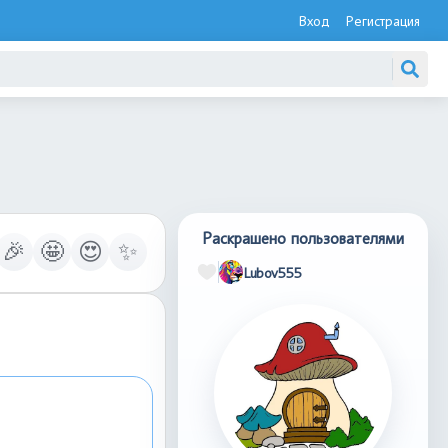
Вход
Регистрация
Раскрашено пользователями
🎉
🤩
😍
✨
Lubov555