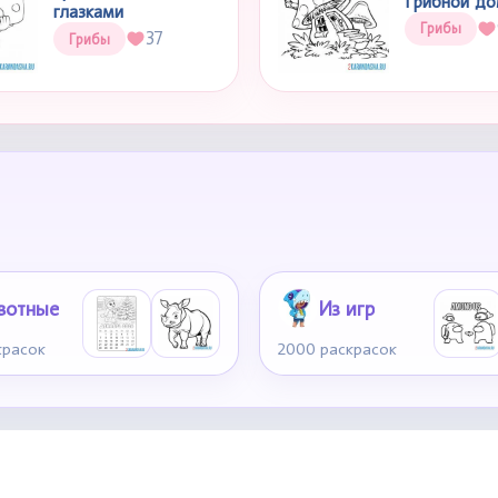
Грибной д
глазками
Грибы
37
Грибы
вотные
Из игр
красок
2000 раскрасок