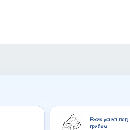
Ежик уснул под
грибом