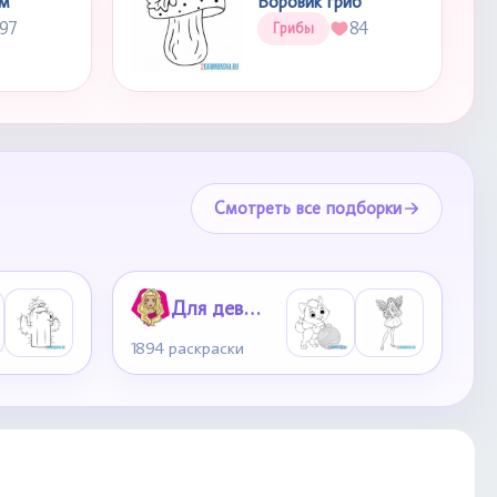
ом
Боровик гриб
97
84
Грибы
Смотреть все подборки
Для девочек
1894 раскраски