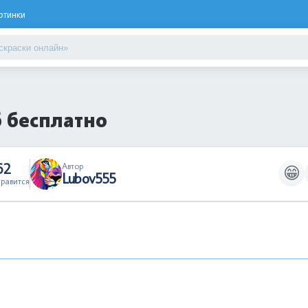
ртинки
 бесплатно
62
Автор
😁
Lubov555
равится