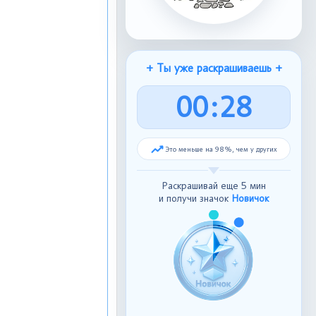
+ Ты уже раскрашиваешь +
0
0
:
2
9
Это меньше на 98%, чем у других
Раскрашивай еще 5 мин
и получи значок
Новичок