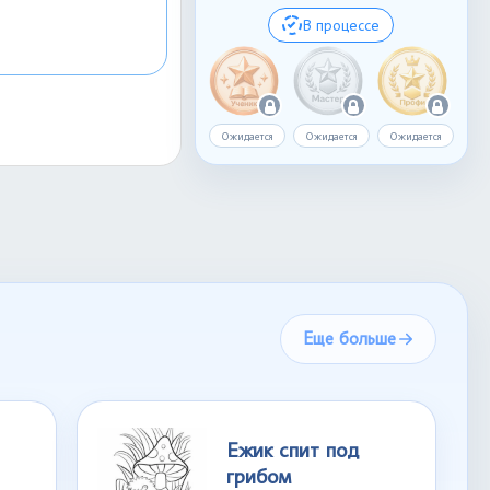
В процессе
Ожидается
Ожидается
Ожидается
Еще больше
Ежик спит под
грибом