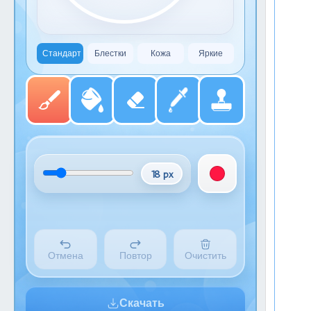
Стандарт
Блестки
Кожа
Яркие
18 px
Отмена
Повтор
Очистить
Скачать