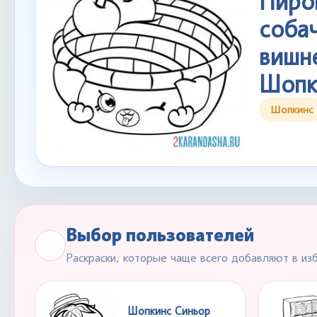
Пиро
собач
вишн
Шопк
Шопкинс
Выбор пользователей
Раскраски, которые чаще всего добавляют в из
Шопкинс Синьор