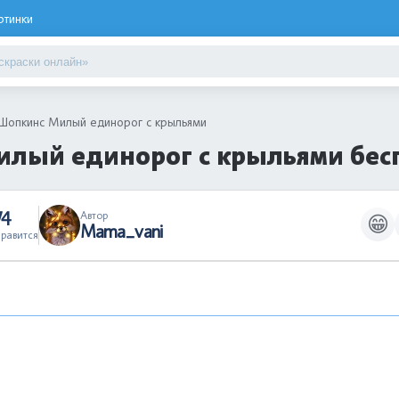
ртинки
Шопкинс Милый единорог с крыльями
илый единорог с крыльями бес
74
Автор
😁
Mama_vani
равится