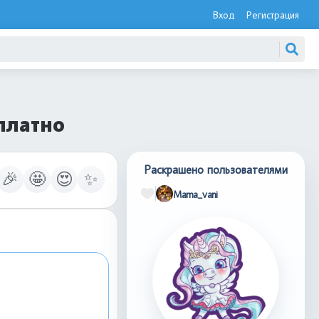
Вход
Регистрация
платно
Раскрашено пользователями
🎉
🤩
😍
✨
Mama_vani