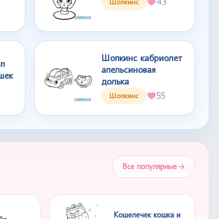
43
Шопкинс
Шопкинс кабриолет
п
апельсиновая
шек
долька
55
Шопкинс
Все популярные
Кошелечек кошка и