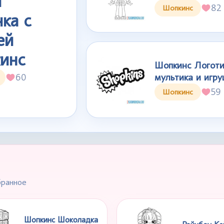
г
82
Шопкинс
ка с
ей
инс
Шопкинс Логоти
мультика и игру
60
59
Шопкинс
бранное
Шопкинс Шоколадка