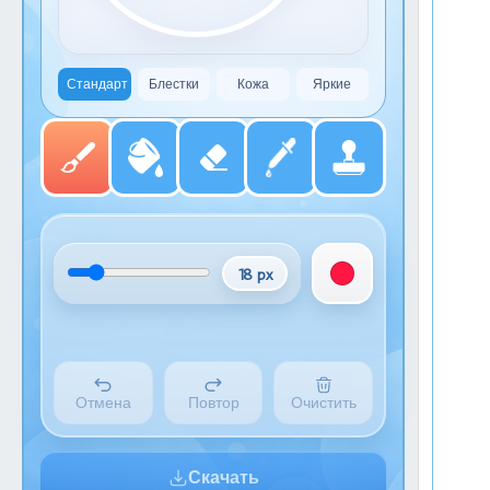
Стандарт
Блестки
Кожа
Яркие
18 px
Отмена
Повтор
Очистить
Скачать