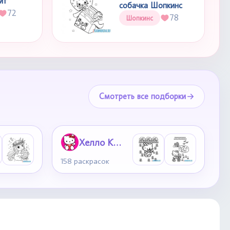
йт
собачка Шопкинс
72
78
Шопкинс
Смотреть все подборки
Хелло Китти
158 раскрасок