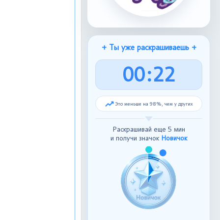
+ Ты уже раскрашиваешь +
0
0
:
2
3
Это меньше на 98%, чем у других
Раскрашивай еще 5 мин
и получи значок
Новичок