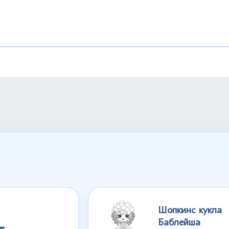
Шопкинс кукла
Баблейша