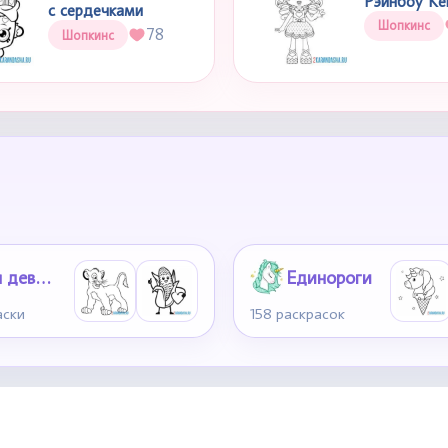
Рэйнбоу Ке
с сердечками
Шопкинс
78
Шопкинс
Для девочек 6-7 лет
Единороги
аски
158 раскрасок