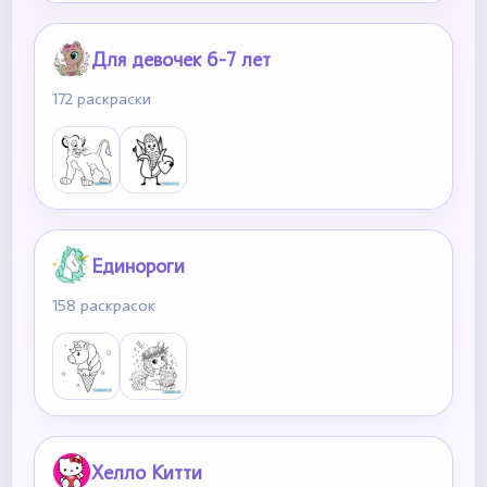
Для девочек 6-7 лет
172 раскраски
Единороги
158 раскрасок
Хелло Китти