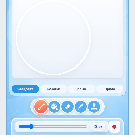
Стандарт
Блестки
Кожа
Яркие
18 px