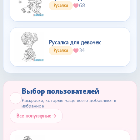
68
Русалки
Русалка для девочек
34
Русалки
Выбор пользователей
Раскраски, которые чаще всего добавляют в
избранное
Все популярные