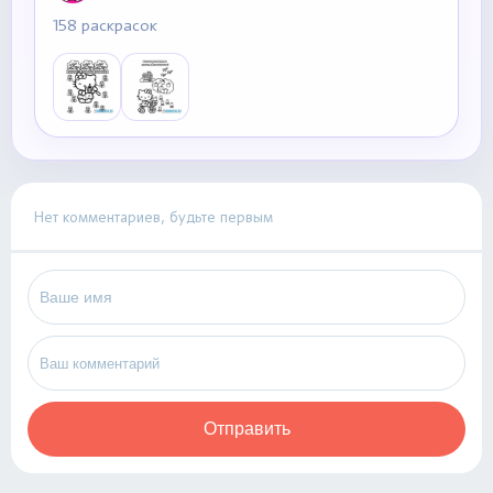
158 раскрасок
Нет комментариев, будьте первым
Отправить