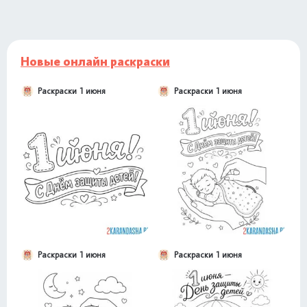
Новые онлайн раскраски
Раскраски 1 июня
Раскраски 1 июня
Раскраски 1 июня
Раскраски 1 июня