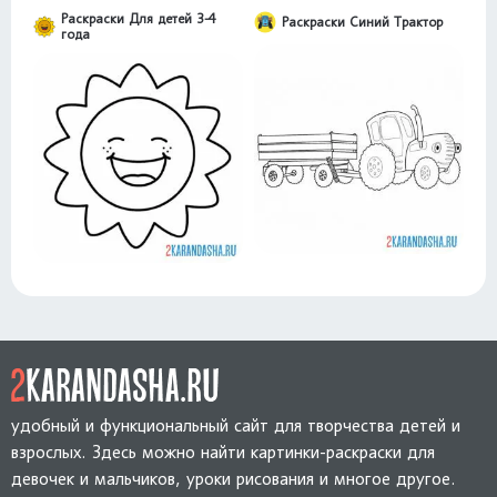
Раскраски Для детей 3-4
Раскраски Синий Трактор
года
удобный и функциональный сайт для творчества детей и
взрослых. Здесь можно найти картинки-раскраски для
девочек и мальчиков, уроки рисования и многое другое.