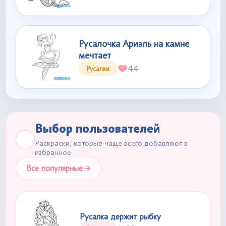
Русалочка Ариэль на камне
мечтает
44
Русалки
Выбор пользователей
Раскраски, которые чаще всего добавляют в
избранное
Все популярные
Русалка держит рыбку