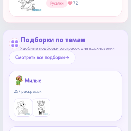
72
Русалки
Подборки по темам
Удобные подборки раскрасок для вдохновения
Смотреть все подборки
Милые
257 раскрасок