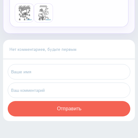
Нет комментариев, будьте первым
Отправить