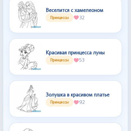
Веселится с хамелеоном
32
Принцессы
Красивая принцесса луны
53
Принцессы
Золушка в красивом платье
92
Принцессы