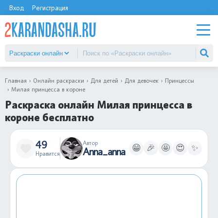
Вход
Регистрация
Главная
Онлайн раскраски
Для детей
Для девочек
Принцессы
Милая принцесса в короне
Раскраска онлайн Милая принцесса в
короне бесплатно
49
Автор
😁
🎉
🤩
😍
✨
Anna_anna
Нравится