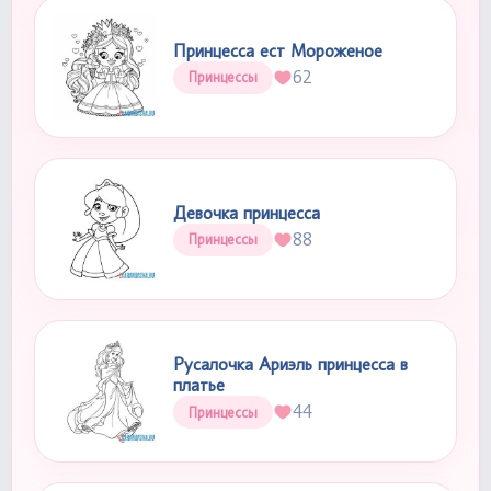
Принцесса ест Мороженое
62
Принцессы
Девочка принцесса
88
Принцессы
Русалочка Ариэль принцесса в
платье
44
Принцессы