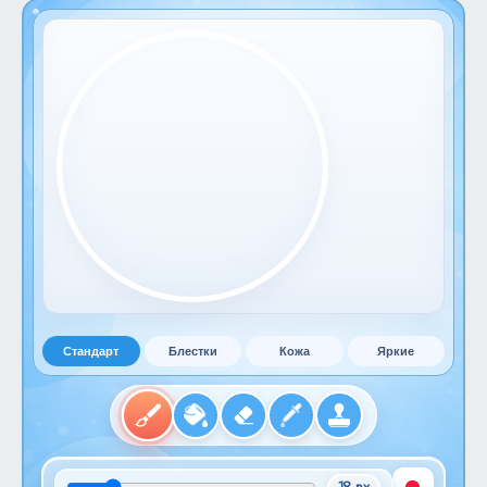
Стандарт
Блестки
Кожа
Яркие