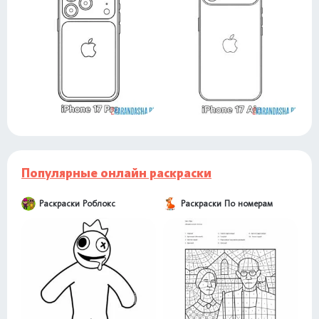
Популярные онлайн раскраски
Раскраски Роблокс
Раскраски По номерам