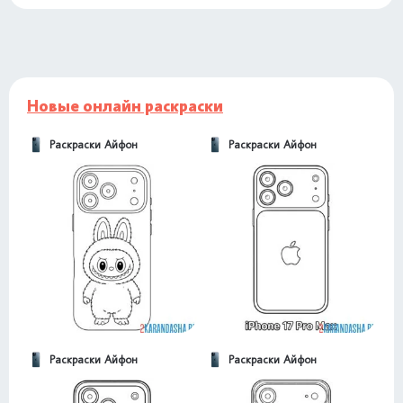
Новые онлайн раскраски
Раскраски Айфон
Раскраски Айфон
Раскраски Айфон
Раскраски Айфон