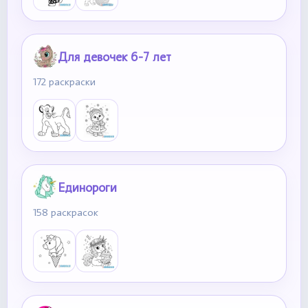
Для девочек 6-7 лет
172 раскраски
Единороги
158 раскрасок