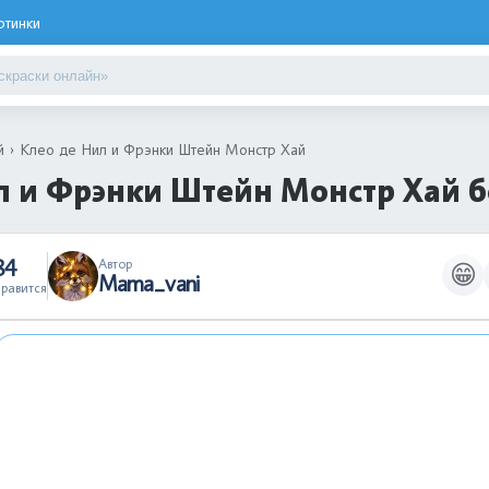
ртинки
й
Клео де Нил и Фрэнки Штейн Монстр Хай
л и Фрэнки Штейн Монстр Хай 
84
Автор
😁
Mama_vani
равится