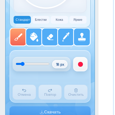
Стандарт
Блестки
Кожа
Яркие
18 px
Отмена
Повтор
Очистить
Скачать