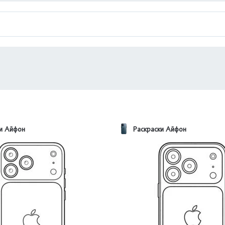
ки Айфон
Раскраски Айфон