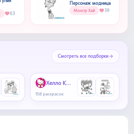
Гулия
Персонаж модница
39
Монстр Хай
63
й
Смотреть все подборки
Хелло Китти
158 раскрасок