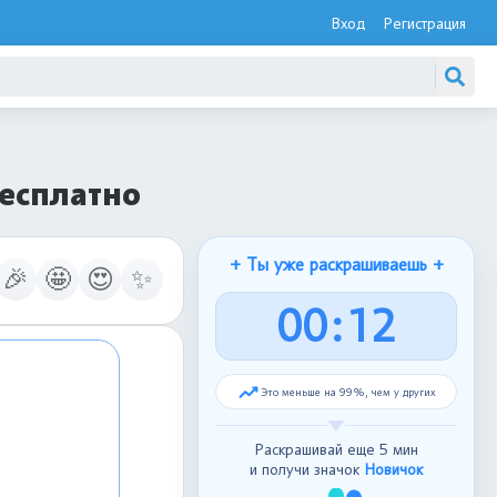
Вход
Регистрация
бесплатно
+ Ты уже раскрашиваешь +
🎉
🤩
😍
✨
0
0
:
1
3
Это меньше на 99%, чем у других
Раскрашивай еще 5 мин
и получи значок
Новичок