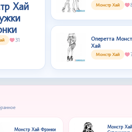
тр Хай
Монстр Хай
ужки
онки
Оперетта Монс
31
ай
Хай
Монстр Хай
бранное
Монстр Ха
Монстр Хай Фрэнки