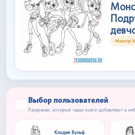
Монс
Подр
девч
Монстр Х
Выбор пользователей
Раскраски, которые чаще всего добавляют в из
Клодия Вульф