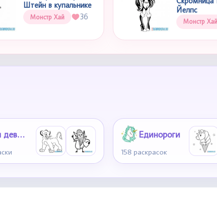
Скромница 
Штейн в купальнике
Йелпс
36
Монстр Хай
Монстр Ха
Для девочек 6-7 лет
Единороги
аски
158 раскрасок