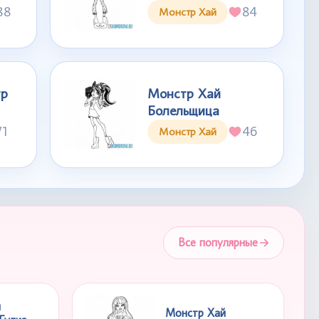
88
84
Монстр Хай
тр
Монстр Хай
Болельщица
71
46
Монстр Хай
Все популярные
й
Монстр Хай