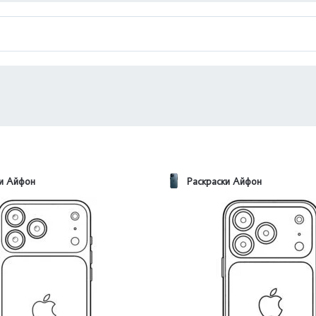
ки Айфон
Раскраски Айфон