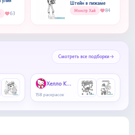
Гулия
Штейн в пижаме
84
Монстр Хай
63
й
Смотреть все подборки
Хелло Китти
158 раскрасок