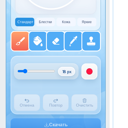
Стандарт
Блестки
Кожа
Яркие
18 px
Отмена
Повтор
Очистить
Скачать