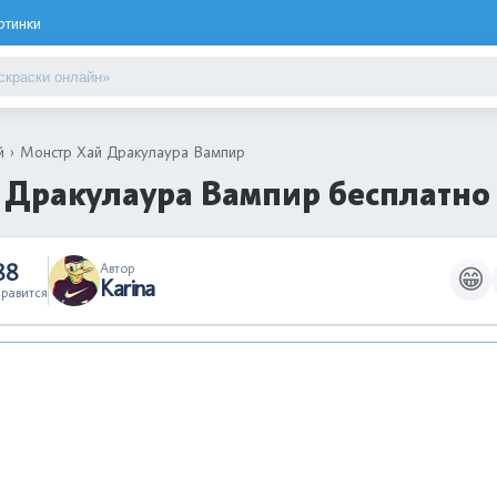
ртинки
й
Монстр Хай Дракулаура Вампир
 Дракулаура Вампир бесплатно
88
Автор
😁
Karina
равится