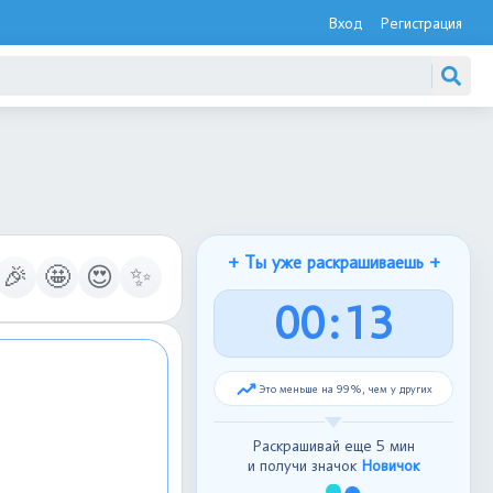
Вход
Регистрация
+ Ты уже раскрашиваешь +
🎉
🤩
😍
✨
0
0
:
1
4
Это меньше на 99%, чем у других
Раскрашивай еще 5 мин
и получи значок
Новичок