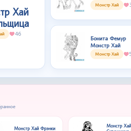
Монстр Хай
тр Хай
льщица
46
ай
Бонита Фемур
Монстр Хай
Монстр Хай
бранное
Монстр Ха
Монстр Хай Фрэнки