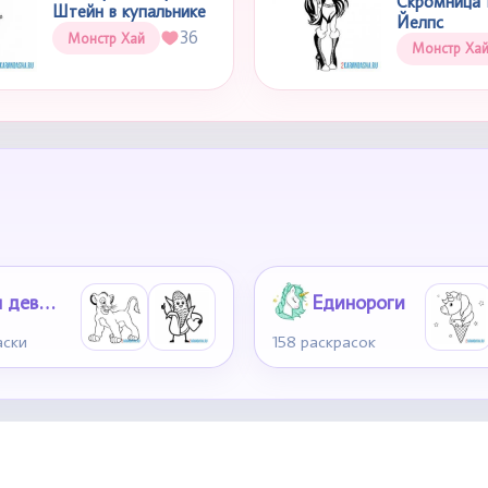
Скромница 
Штейн в купальнике
Йелпс
36
Монстр Хай
Монстр Ха
Для девочек 6-7 лет
Единороги
аски
158 раскрасок