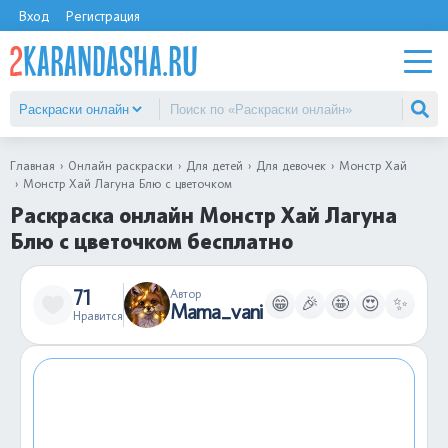
Вход
Регистрация
Главная
Онлайн раскраски
Для детей
Для девочек
Монстр Хай
Монстр Хай Лагуна Блю с цветочком
Раскраска онлайн Монстр Хай Лагуна
Блю с цветочком бесплатно
71
Автор
😁
🎉
🤩
😍
✨
Mama_vani
Нравится