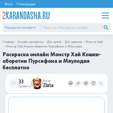
Вход
Регистрация
Главная
Онлайн раскраски
Для детей
Для девочек
Монстр Хай
Монстр Хай Кошки-оборотни Пурсефона и Мяулодия
Раскраска онлайн Монстр Хай Кошки-
оборотни Пурсефона и Мяулодия
бесплатно
33
Автор
😁
🎉
🤩
😍
✨
Zlata
Нравится