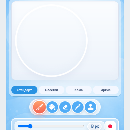
Стандарт
Блестки
Кожа
Яркие
18 px