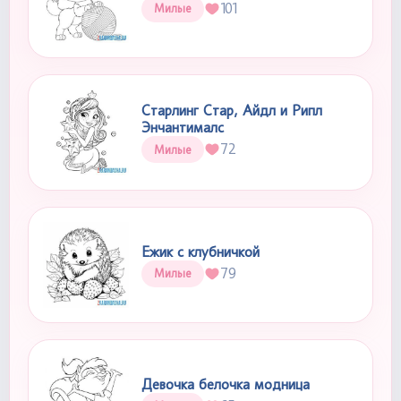
101
Милые
Старлинг Стар, Айдл и Рипл
Энчантималс
72
Милые
Ежик с клубничкой
79
Милые
Девочка белочка модница