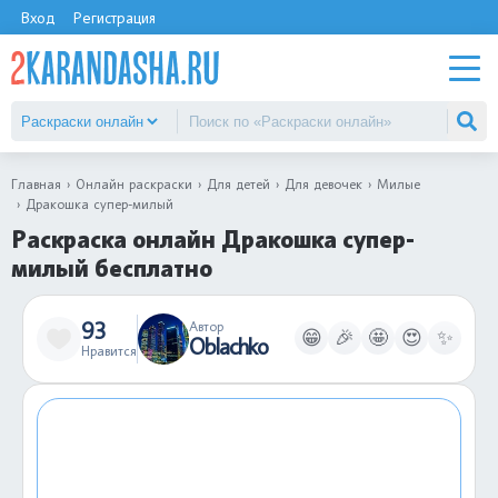
Вход
Регистрация
Главная
Онлайн раскраски
Для детей
Для девочек
Милые
Дракошка супер-милый
Раскраска онлайн Дракошка супер-
милый бесплатно
93
Автор
😁
🎉
🤩
😍
✨
Oblachko
Нравится