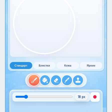
Стандарт
Блестки
Кожа
Яркие
18 px