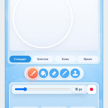
Стандарт
Блестки
Кожа
Яркие
18 px