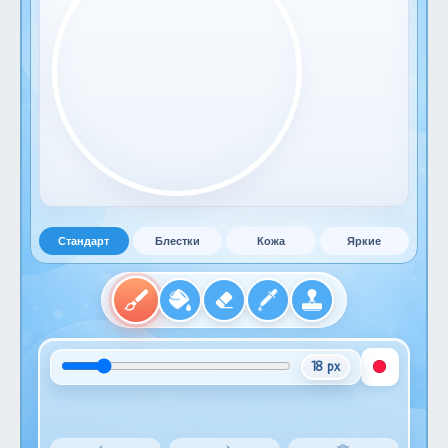
Стандарт
Блестки
Кожа
Яркие
18 px