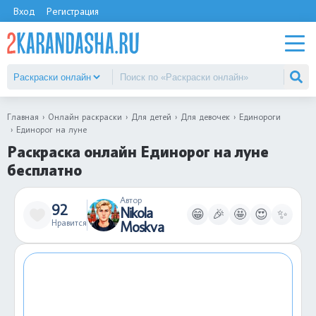
Вход
Регистрация
Главная
Онлайн раскраски
Для детей
Для девочек
Единороги
Единорог на луне
Раскраска онлайн Единорог на луне
бесплатно
Автор
92
Nikola
😁
🎉
🤩
😍
✨
Нравится
Moskva