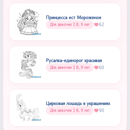
Принцесса ест Мороженое
62
Для девочек 7, 8, 9 лет
Русалка-единорог красивая
60
Для девочек 7, 8, 9 лет
Цирковая лошадь в украшениях
90
Для девочек 7, 8, 9 лет