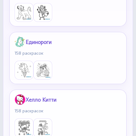
Единороги
158 раскрасок
Хелло Китти
158 раскрасок