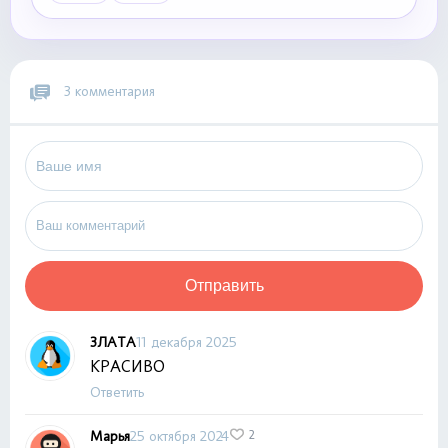
3 комментария
Отправить
ЗЛАТА
11 декабря 2025
КРАСИВО
Ответить
Марья
25 октября 2024
2