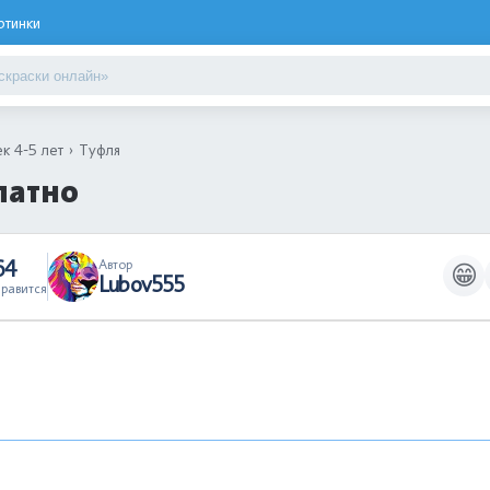
ртинки
к 4-5 лет
Туфля
латно
64
Автор
😁
Lubov555
равится