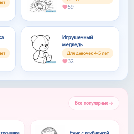
лет
59
ка
Игрушечный
медведь
лет
Для девочек 4-5 лет
32
Все популярные
стесняшка
Ежик с клубничкой