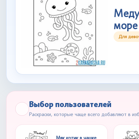
Меду
море
Для дево
Выбор пользователей
Раскраски, которые чаще всего добавляют в из
Мяк котик в чашке