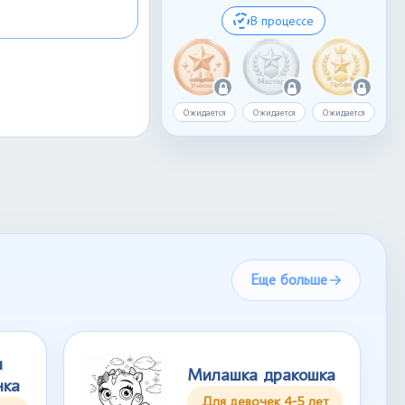
В процессе
Ожидается
Ожидается
Ожидается
Еще больше
и
Милашка дракошка
чка
Для девочек 4-5 лет