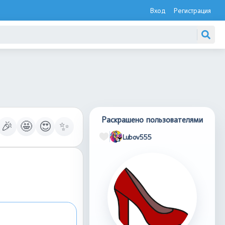
Вход
Регистрация
Раскрашено пользователями
🎉
🤩
😍
✨
Lubov555