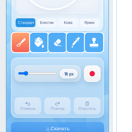
Стандарт
Блестки
Кожа
Яркие
18 px
Отмена
Повтор
Очистить
Скачать