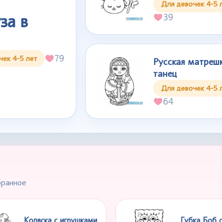
Для девочек 4-5 
за в
39
79
чек 4-5 лет
Русская матреш
танец
Для девочек 4-5 
64
бранное
Коляска с игрушками
Губка Боб 