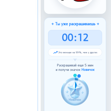
+ Ты уже раскрашиваешь +
0
0
:
1
3
Это меньше на 99%, чем у других
Раскрашивай еще 5 мин
и получи значок
Новичок