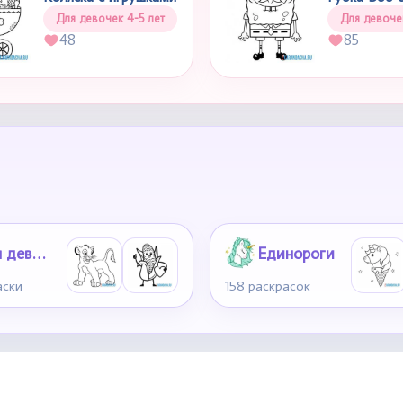
Для девочек 4-5 лет
Для девоче
48
85
Для девочек 6-7 лет
Единороги
аски
158 раскрасок