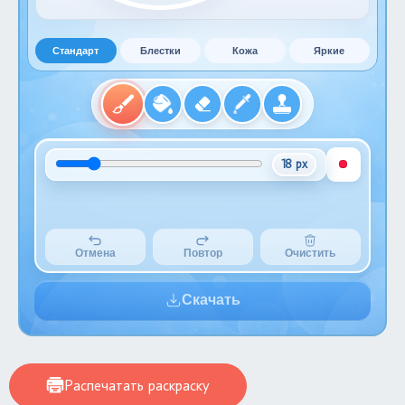
Стандарт
Блестки
Кожа
Яркие
18 px
Отмена
Повтор
Очистить
Скачать
Распечатать раскраску