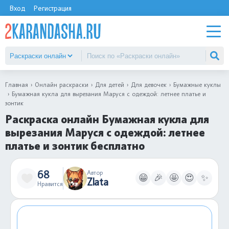
Вход
Регистрация
Главная
Онлайн раскраски
Для детей
Для девочек
Бумажные куклы
Бумажная кукла для вырезания Маруся с одеждой: летнее платье и
зонтик
Раскраска онлайн Бумажная кукла для
вырезания Маруся с одеждой: летнее
платье и зонтик бесплатно
68
Автор
😁
🎉
🤩
😍
✨
Zlata
Нравится