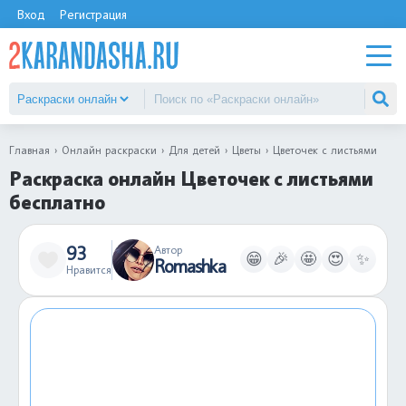
Вход
Регистрация
Главная
Онлайн раскраски
Для детей
Цветы
Цветочек с листьями
Раскраска онлайн Цветочек с листьями
бесплатно
93
Автор
😁
🎉
🤩
😍
✨
Romashka
Нравится