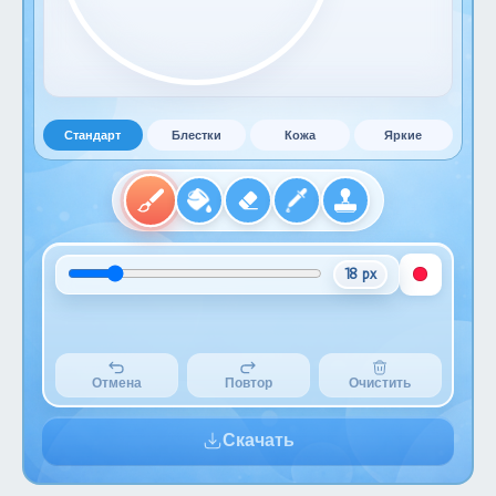
Стандарт
Блестки
Кожа
Яркие
18 px
Отмена
Повтор
Очистить
Скачать