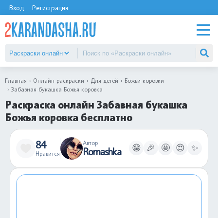
Вход
Регистрация
Главная
Онлайн раскраски
Для детей
Божьи коровки
Забавная букашка Божья коровка
Раскраска онлайн Забавная букашка
Божья коровка бесплатно
84
Автор
😁
🎉
🤩
😍
✨
Romashka
Нравится