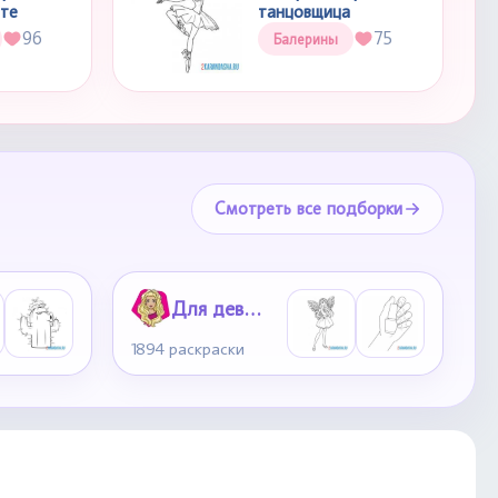
ете
танцовщица
96
75
Балерины
Смотреть все подборки
Для девочек
1894 раскраски