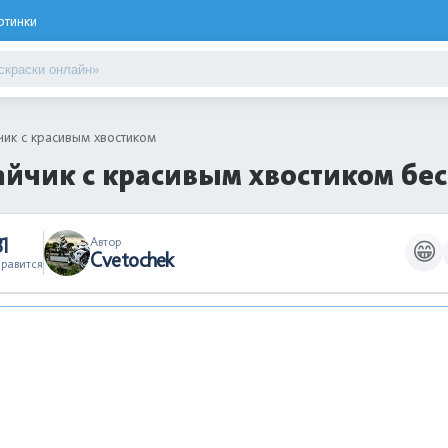
ртинки
чик с красивым хвостиком
айчик с красивым хвостиком бе
31
Автор
😁
Cvetochek
равится