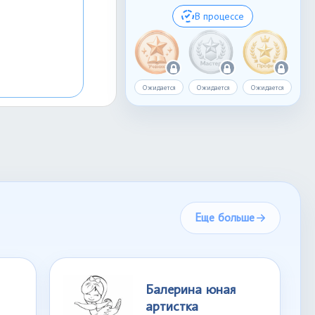
В процессе
Ожидается
Ожидается
Ожидается
Еще больше
Балерина юная
артистка