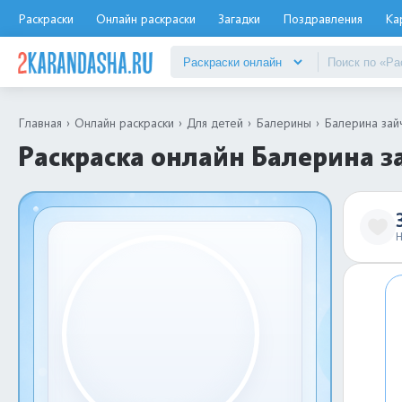
Раскраски
Онлайн раскраски
Загадки
Поздравления
Ка
Главная
Онлайн раскраски
Для детей
Балерины
Балерина зай
Раскраска онлайн Балерина з
Н