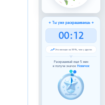
+ Ты уже раскрашиваешь +
0
0
:
1
3
Это меньше на 99%, чем у других
Раскрашивай еще 5 мин
и получи значок
Новичок