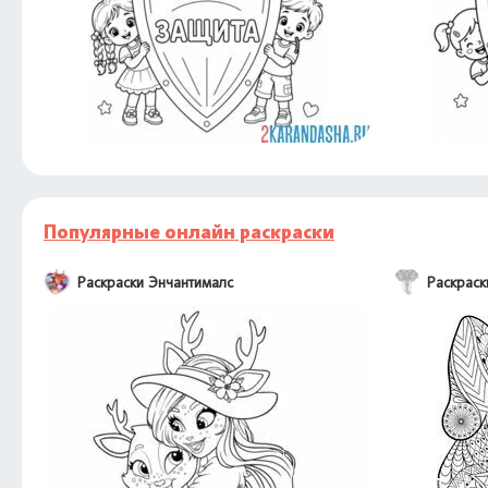
Популярные онлайн раскраски
Раскраски Энчантималс
Раскраск