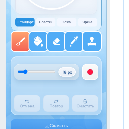
Стандарт
Блестки
Кожа
Яркие
18 px
Отмена
Повтор
Очистить
Скачать