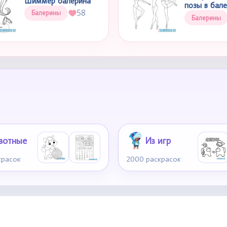
Шиммер балерина
позы в бал
58
Балерины
Балерины
вотные
Из игр
красок
2000 раскрасок