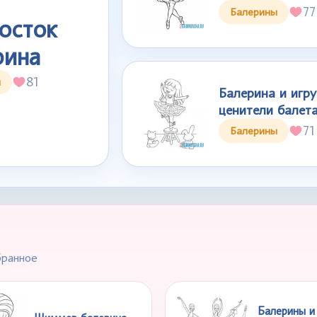
77
Балерины
осток
рина
81
ы
Балерина и игр
ценители балет
71
Балерины
бранное
Балерины и