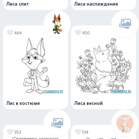
Лиса спит
Лиса наслаждение
464
450
Лис в костюме
Лиса весной
353
514