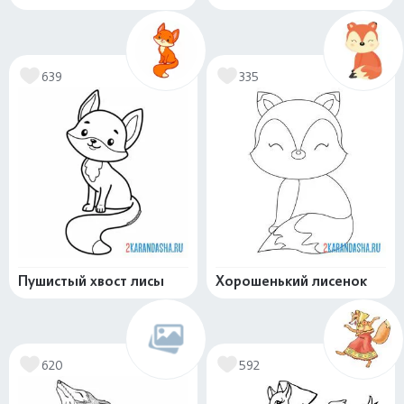
639
335
Пушистый хвост лисы
Хорошенький лисенок
620
592