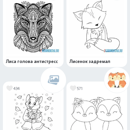
Лиса голова антистресс
Лисенок задремал
434
571