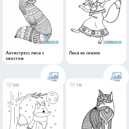
Антистресс лиса с
Лиса из сказки
хвостом
551
715