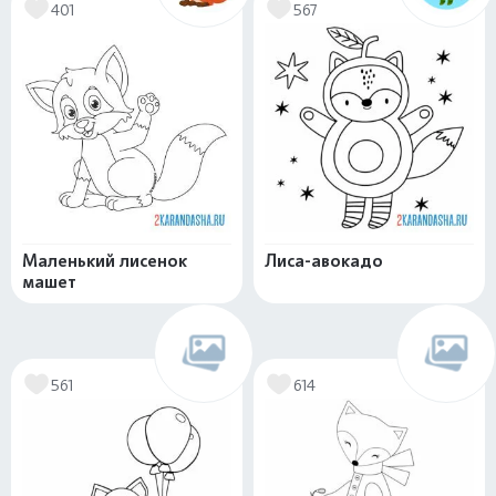
401
567
Маленький лисенок
Лиса-авокадо
машет
561
614