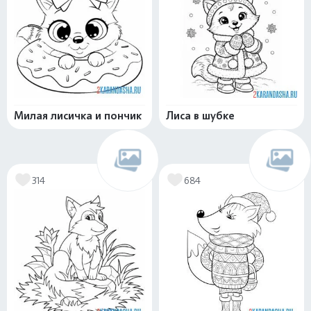
Милая лисичка и пончик
Лиса в шубке
314
684