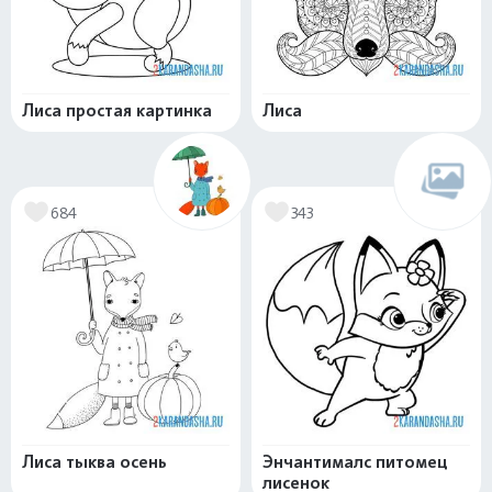
Лиса простая картинка
Лиса
684
343
Лиса тыква осень
Энчантималс питомец
лисенок