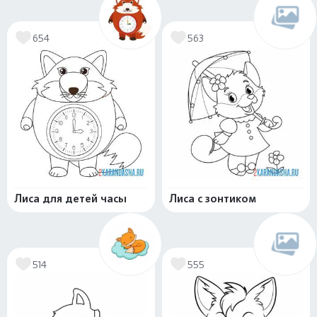
654
563
Лиса для детей часы
Лиса с зонтиком
514
555