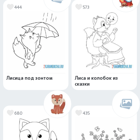
444
573
Лисица под зонтом
Лиса и колобок из
сказки
680
435