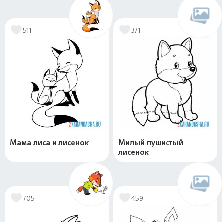
511
371
Мама лиса и лисенок
Милый пушистый
лисенок
705
459