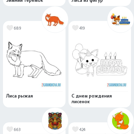
Зимний теремок
Лиса из фигур
689
419
Лиса рыжая
С днем рождения
лисенок
663
424