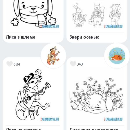
Лиса в шлеме
Звери осенью
684
343
Лиса из сказок с
Лиса спит в цветочках