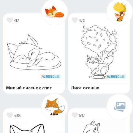
312
470
Милый лисенок спит
Лиса осенью
538
637