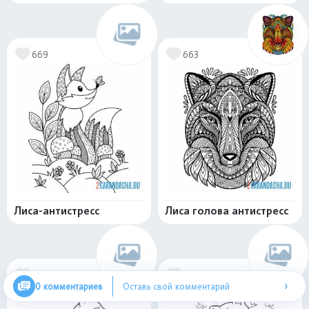
669
663
Лиса-антистресс
Лиса голова антистресс
386
317
›
0 комментариев
Оставь свой комментарий