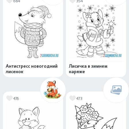
684
354
Антистресс новогодний
Лисичка в зимнем
лисенок
наряже
476
473