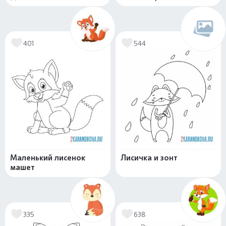
401
544
Маленький лисенок
Лисичка и зонт
машет
335
638