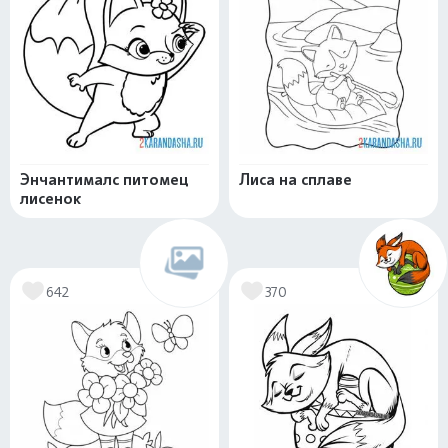
Энчантималс питомец
Лиса на сплаве
лисенок
642
370