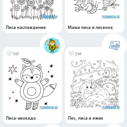
Лиса наслаждение
Мама лиса и лисенок
567
534
Лиса-авокадо
Лес, лиса и ежик