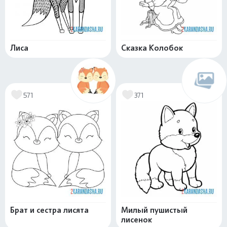
Лиса
Сказка Колобок
571
371
Брат и сестра лисята
Милый пушистый
лисенок