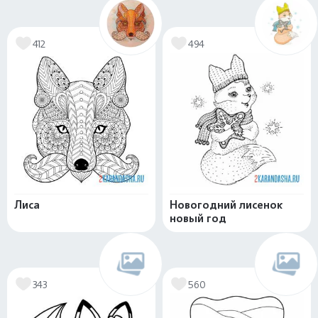
412
494
Лиса
Новогодний лисенок
новый год
343
560