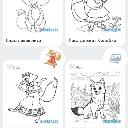
Счастливая лиса
Лиса держит Колобка
592
403