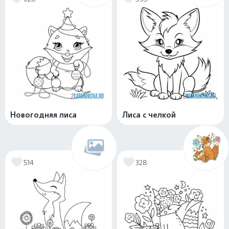
Новогодняя лиса
Лиса с челкой
514
328