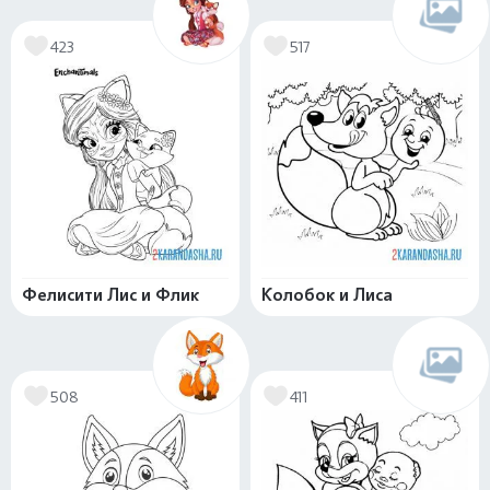
423
517
Фелисити Лис и Флик
Колобок и Лиса
508
411