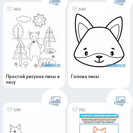
460
649
Простой рисунок лисы в
Голова лисы
лесу
594
392