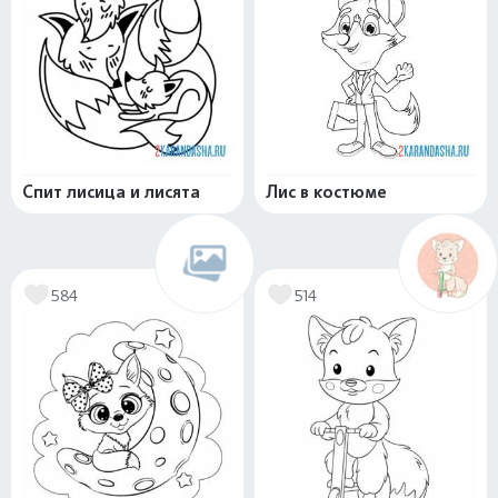
Спит лисица и лисята
Лис в костюме
584
514