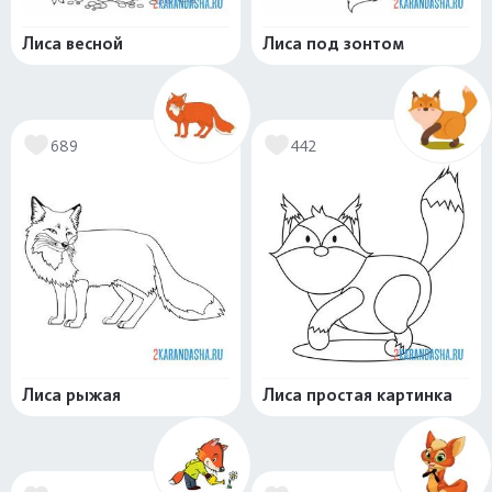
Лиса весной
Лиса под зонтом
689
442
Лиса рыжая
Лиса простая картинка