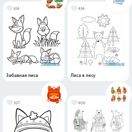
614
434
Забавная лиса
Лиса в лесу
307
406