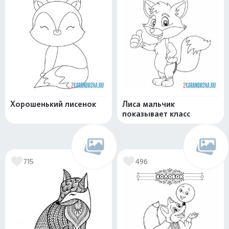
Хорошенький лисенок
Лиса мальчик
показывает класс
715
496