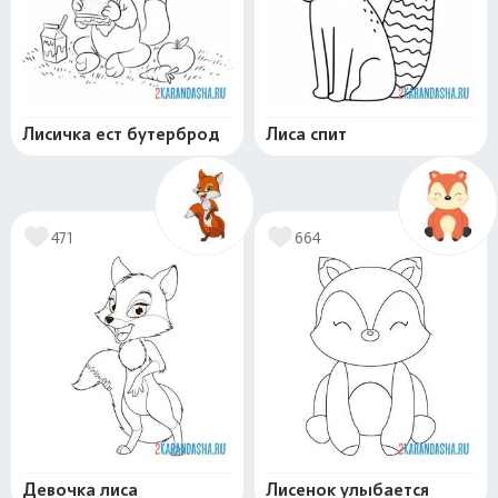
Лисичка ест бутерброд
Лиса спит
471
664
Девочка лиса
Лисенок улыбается