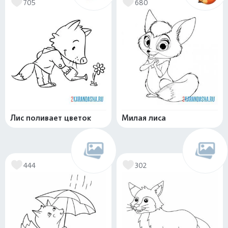
705
680
Лис поливает цветок
Милая лиса
444
302