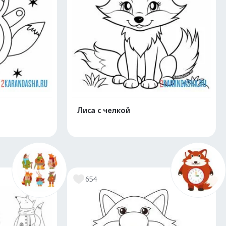
Лиса с челкой
скачать
Распечатать и скачать
654