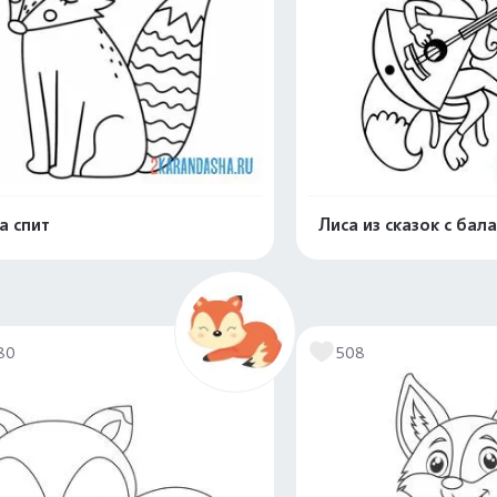
а спит
Лиса из сказок с бал
Распечатать и скачать
Распечатать и 
80
508