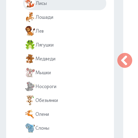
Лисы
Лошади
Лев
Лягушки
Медведи
Мышки
Носороги
Обезьянки
Олени
Слоны