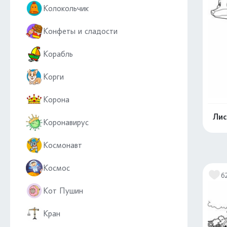
Колокольчик
Конфеты и сладости
Корабль
Корги
Корона
Лис
Коронавирус
Космонавт
Космос
6
Кот Пушин
Кран