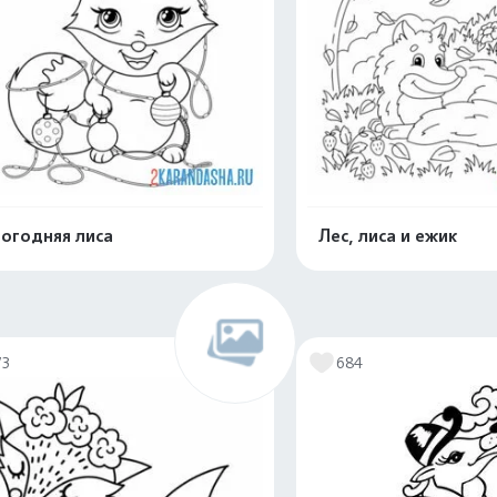
огодняя лиса
Лес, лиса и ежик
Распечатать и скачать
Распечатать и 
73
684