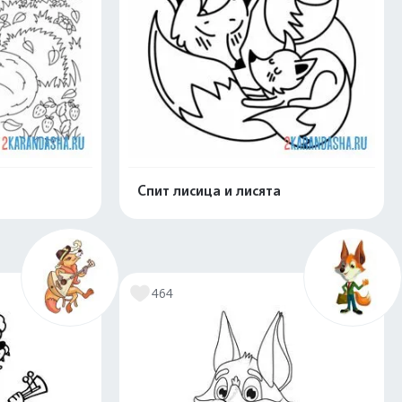
Спит лисица и лисята
скачать
Распечатать и скачать
464