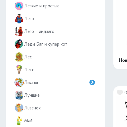
Легкие и простые
Лего
Лего Ниндзяго
Леди Баг и супер кот
Лес
Нов
Лето
Листья
4
Лучшие
Львенок
Май