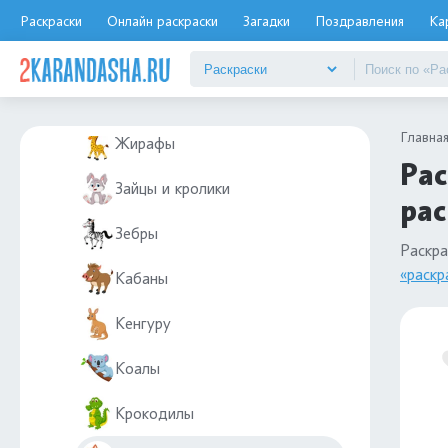
Волки
Раскраски
Онлайн раскраски
Загадки
Поздравления
Ка
Ёжик
Еноты
Главна
Жирафы
Рас
Зайцы и кролики
рас
Зебры
Раскра
«раскр
Кабаны
Кенгуру
Коалы
Крокодилы