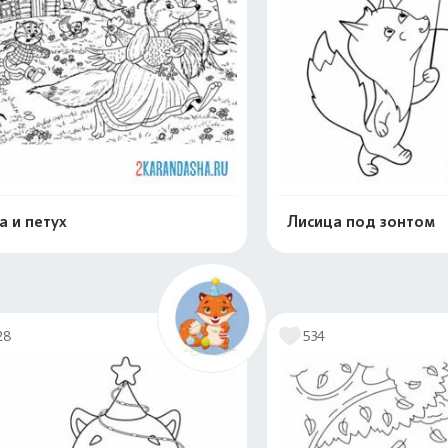
а и петух
Лисица под зонтом
Распечатать и скачать
Распечатать и 
28
534