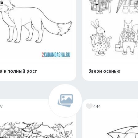
а в полный рост
Звери осенью
Распечатать и скачать
Распечатать и 
27
444