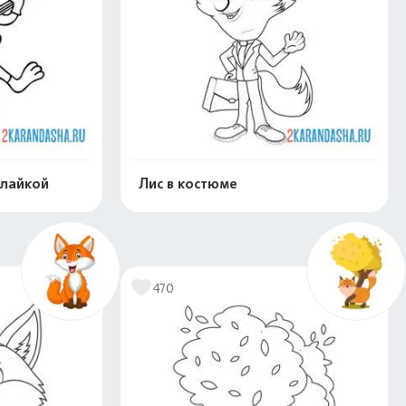
алайкой
Лис в костюме
скачать
Распечатать и скачать
470