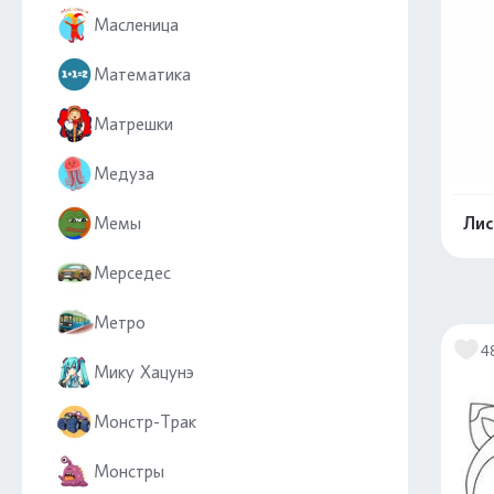
Масленица
Математика
Матрешки
Медуза
Мемы
Лис
Мерседес
Метро
4
Мику Хацунэ
Монстр-Трак
Монстры