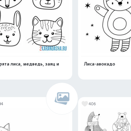
рята лиса, медведь, заяц и
Лиса-авокадо
Распечатать и скачать
Распечатать и 
94
406