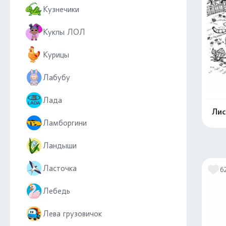
Кузнечики
Куклы ЛОЛ
Курицы
Лабубу
Лада
Лис
Ламборгини
Ландыши
Ласточка
6
Лебедь
Лева грузовичок