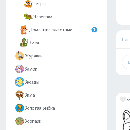
Тигры
Черепахи
Домашние животные
Нет
Змея
Журавль
Замок
Звезды
Зима
5
Золотая рыбка
Зоопарк