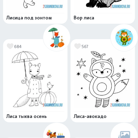
Лисица под зонтом
Вор лиса
684
567
Лиса тыква осень
Лиса-авокадо