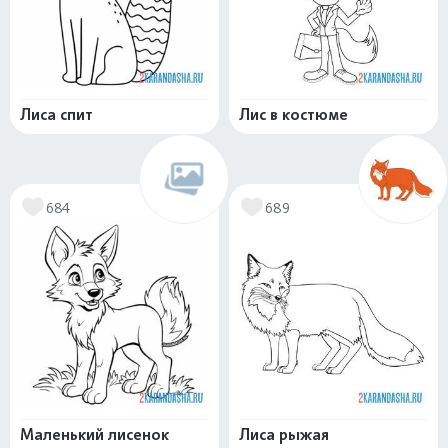
Лиса спит
Лис в костюме
684
689
Маленький лисенок
Лиса рыжая