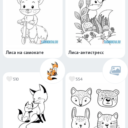
Лиса на самокате
Лиса-антистресс
510
554