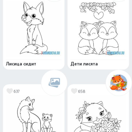
Лисица сидит
Дети лисята
637
658