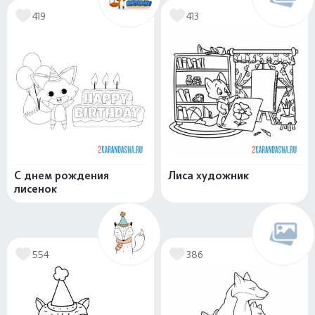
419
413
С днем рождения
Лиса художник
лисенок
554
386