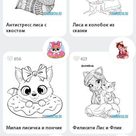
Антистресс лиса с
Лиса и колобок из
хвостом
сказки
656
423
Милая лисичка и пончик
Фелисити Лис и Флик