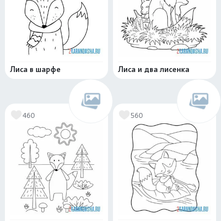
Лиса в шарфе
Лиса и два лисенка
460
560