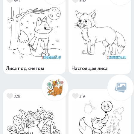
551
302
Лиса под снегом
Настоящая лиса
328
319