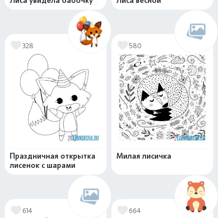
Лиса увидела бабочку
Лиса весной
328
580
Праздничная открытка
Милая лисичка
лисенок с шарами
614
664