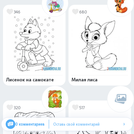
346
680
Лисенок на самокате
Милая лиса
320
517
›
0 комментариев
Оставь свой комментарий