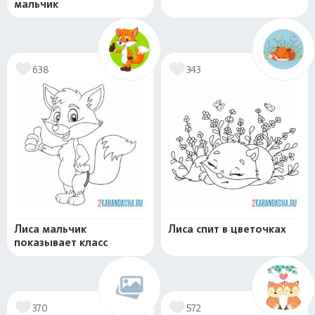
мальчик
638
343
Лиса мальчик
Лиса спит в цветочках
показывает класс
370
572