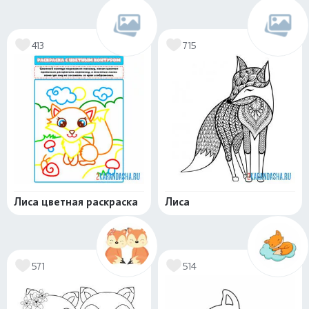
413
715
Лиса цветная раскраска
Лиса
571
514