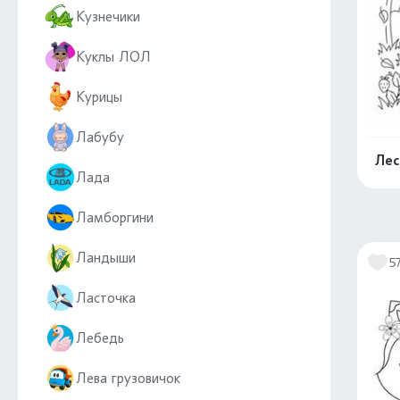
Кузнечики
Куклы ЛОЛ
Курицы
Лабубу
Лес
Лада
Ламборгини
Ландыши
5
Ласточка
Лебедь
Лева грузовичок