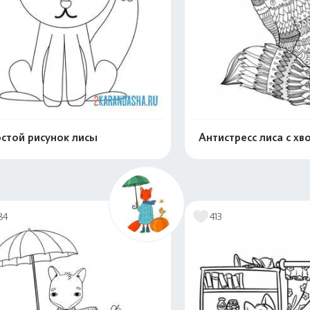
стой рисунок лисы
Антистресс лиса с хв
Распечатать и скачать
Распечатать и 
84
413