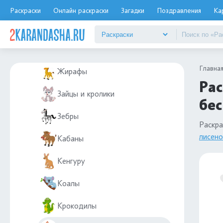
Волки
Раскраски
Онлайн раскраски
Загадки
Поздравления
Ка
Ёжик
Еноты
Главна
Жирафы
Рас
Зайцы и кролики
бе
Зебры
Раскра
лисено
Кабаны
Кенгуру
Коалы
Крокодилы