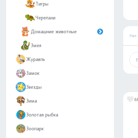
Тигры
Черепахи
Домашние животные
Нет
Змея
Журавль
Замок
Звезды
6
Зима
Золотая рыбка
Зоопарк