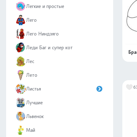
Легкие и простые
Лего
Лего Ниндзяго
Леди Баг и супер кот
Бра
Лес
Лето
6
Листья
Лучшие
Львенок
Май