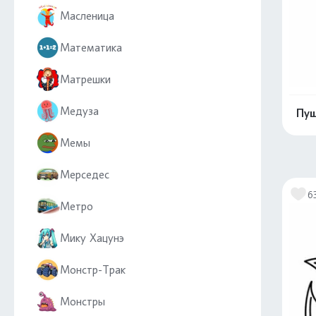
Масленица
Математика
Матрешки
Медуза
Пуш
Мемы
Мерседес
6
Метро
Мику Хацунэ
Монстр-Трак
Монстры