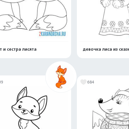
т и сестра лисята
девочка лиса из сказ
Распечатать и скачать
Распечатать и 
39
684