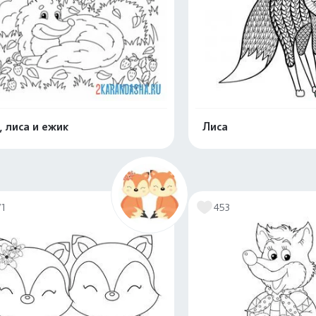
, лиса и ежик
Лиса
Распечатать и скачать
Распечатать и 
71
453