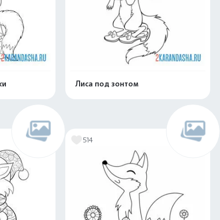
ки
Лиса под зонтом
скачать
Распечатать и скачать
514