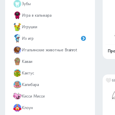
Зубы
Игра в кальмара
Игрушки
Из игр
Итальянские животные Brainrot
Про
Каваи
Кактус
6
Капибара
Кисси Мисси
Клоун