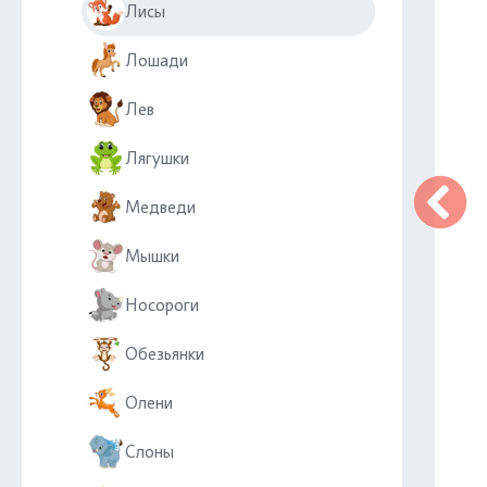
Лисы
Лошади
Лев
Лягушки
Медведи
Мышки
Носороги
Обезьянки
Олени
Слоны