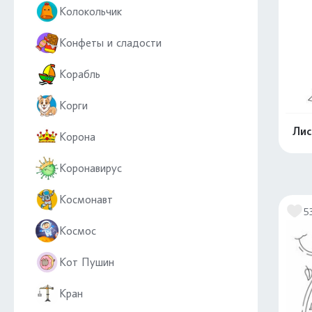
Колокольчик
Конфеты и сладости
Корабль
Корги
Лис
Корона
Коронавирус
Космонавт
5
Космос
Кот Пушин
Кран