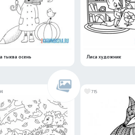
а тыква осень
Лиса художник
Распечатать и скачать
Распечатать и 
34
715