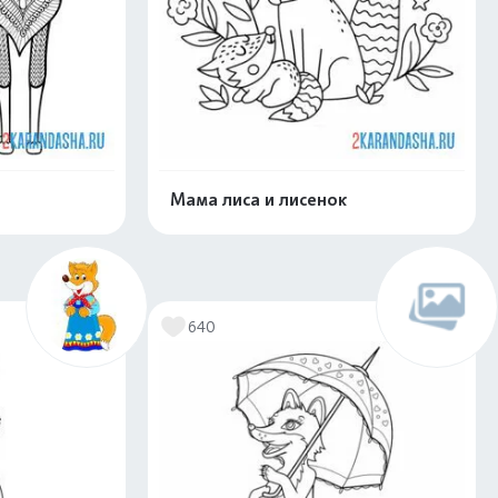
Мама лиса и лисенок
скачать
Распечатать и скачать
640