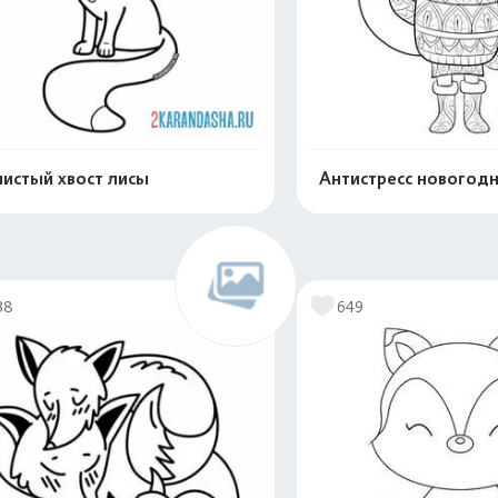
истый хвост лисы
Антистресс новогодн
Распечатать и скачать
Распечатать и 
38
649