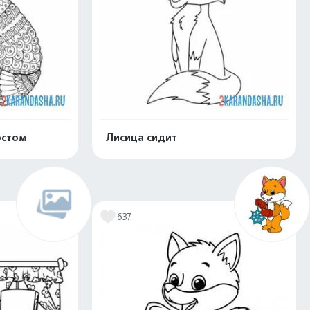
остом
Лисица сидит
скачать
Распечатать и скачать
637