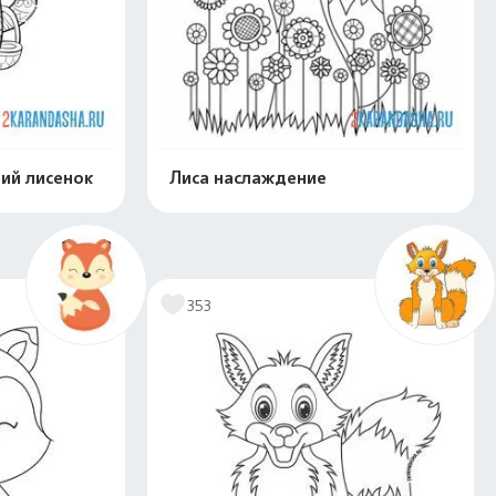
ий лисенок
Лиса наслаждение
скачать
Распечатать и скачать
353