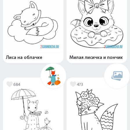
Лиса на облачке
Милая лисичка и пончик
684
473