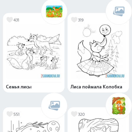
431
319
Семья лисы
Лиса поймала Колобка
551
320