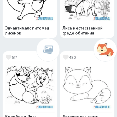
Энчантималс питомец
Лиса в естественной
лисенок
среде обитания
517
480
Колобок и Лиса
Лисенок лег спать