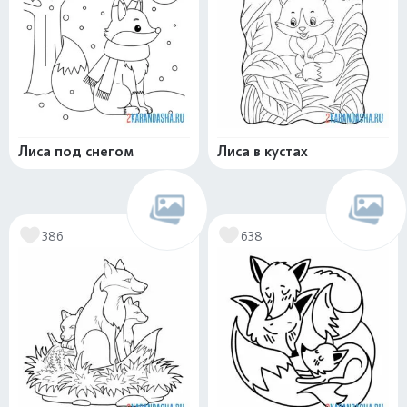
Лиса под снегом
Лиса в кустах
386
638