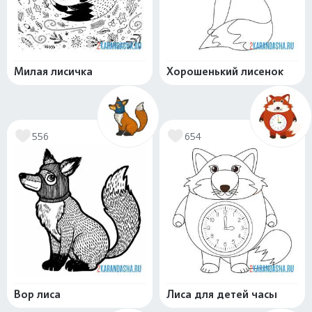
Милая лисичка
Хорошенький лисенок
556
654
Вор лиса
Лиса для детей часы