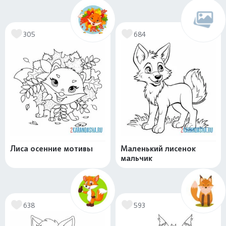
305
684
Лиса осенние мотивы
Маленький лисенок
мальчик
638
593