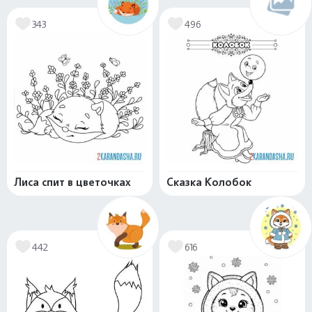
343
496
Лиса спит в цветочках
Сказка Колобок
442
616