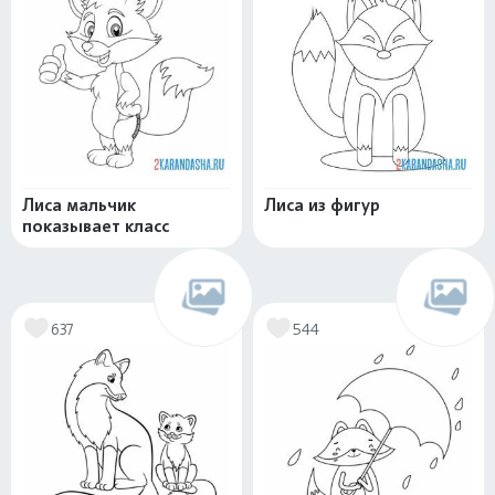
Лиса мальчик
Лиса из фигур
показывает класс
637
544