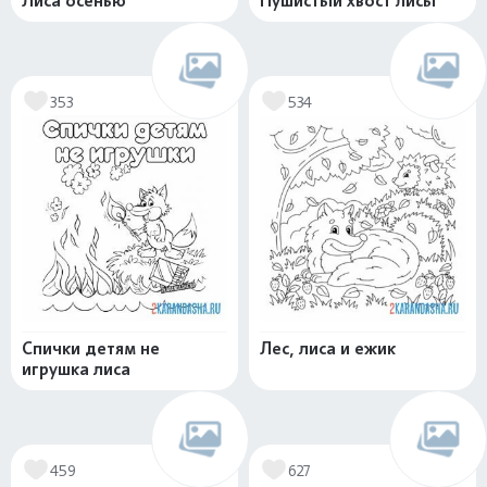
Лиса осенью
Пушистый хвост лисы
353
534
Спички детям не
Лес, лиса и ежик
игрушка лиса
459
627