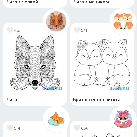
Лиса с челкой
Лиса с мячиком
412
571
Лиса
Брат и сестра лисята
514
656