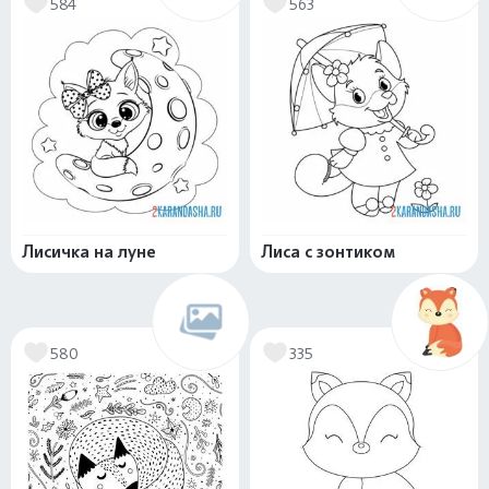
584
563
Лисичка на луне
Лиса с зонтиком
580
335