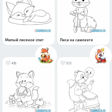
Милый лисенок спит
Лиса на самокате
476
573