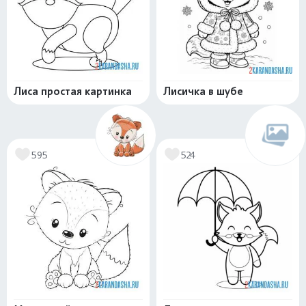
Лиса простая картинка
Лисичка в шубе
595
524