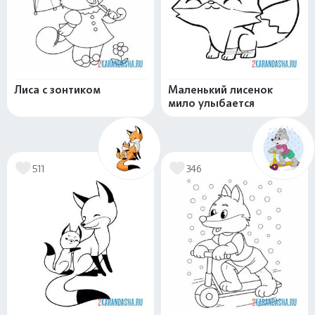
Лиса с зонтиком
Маленький лисенок
мило улыбается
511
346