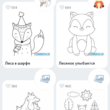
554
664
Лиса в шарфе
Лисенок улыбается
386
460