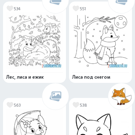
534
551
Лес, лиса и ежик
Лиса под снегом
563
538