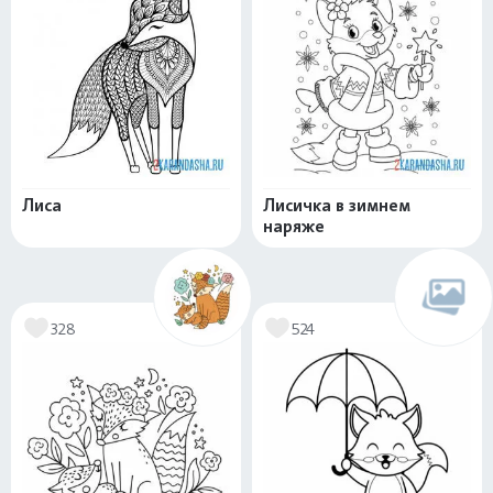
Лиса
Лисичка в зимнем
наряже
328
524