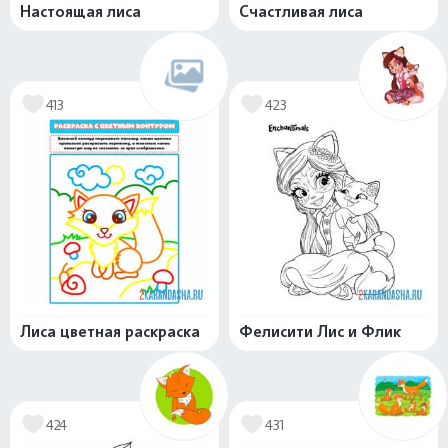
Настоящая лиса
Счастливая лиса
413
423
Лиса цветная раскраска
Фелисити Лис и Флик
424
431