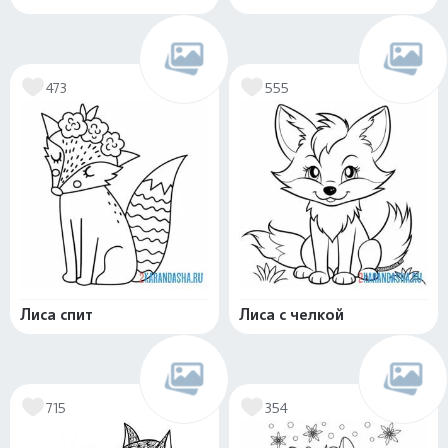
473
555
Лиса спит
Лиса с челкой
715
354