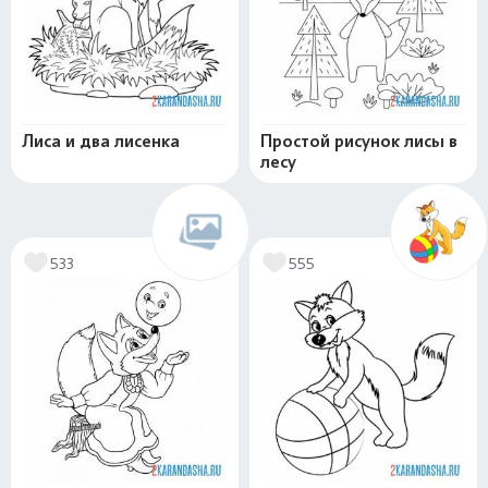
Лиса и два лисенка
Простой рисунок лисы в
лесу
533
555