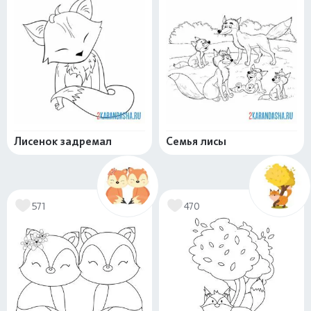
Лисенок задремал
Семья лисы
571
470