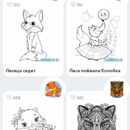
370
319
Лисица сидит
Лиса поймала Колобка
658
663