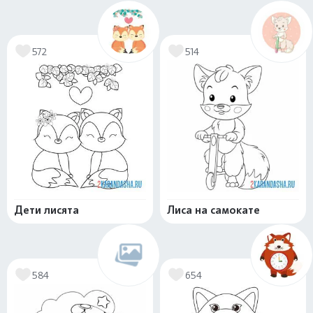
572
514
Дети лисята
Лиса на самокате
584
654