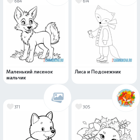
684
614
Маленький лисенок
Лиса и Подснежник
мальчик
371
305