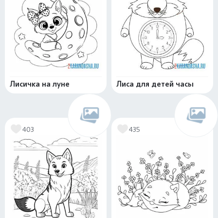
Лисичка на луне
Лиса для детей часы
403
435