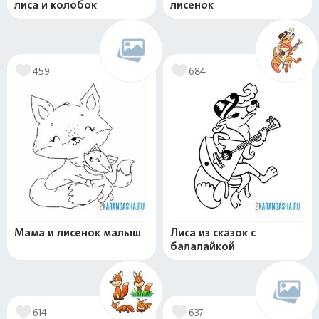
лиса и колобок
лисенок
459
684
Мама и лисенок малыш
Лиса из сказок с
балалайкой
614
637