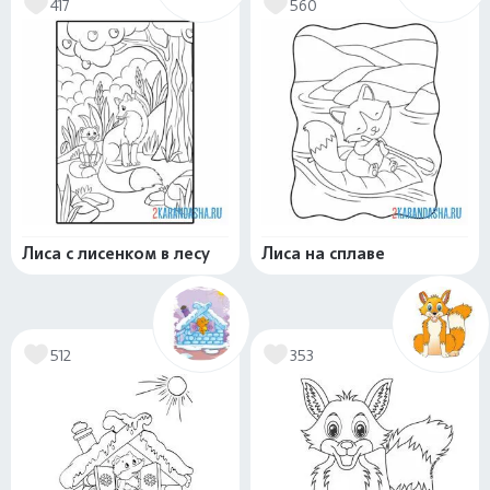
417
560
Лиса с лисенком в лесу
Лиса на сплаве
512
353