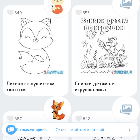
649
353
Лисенок с пушистым
Спички детям не
хвостом
игрушка лиса
680
642
›
0 комментариев
Оставь свой комментарий