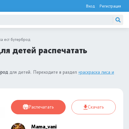
Вход
Регистрация
ка ест бутерброд
для детей распечатать
брод
для детей. Переходите в раздел
«раскраска лиса и
Распечатать
Скачать
Mama_vani