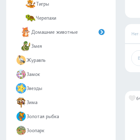
Тигры
Черепахи
Домашние животные
Нет
Змея
Журавль
Замок
Звезды
6
Зима
Золотая рыбка
Зоопарк