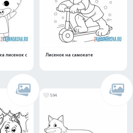
а лисенок с
Лисенок на самокате
скачать
Распечатать и скачать
594