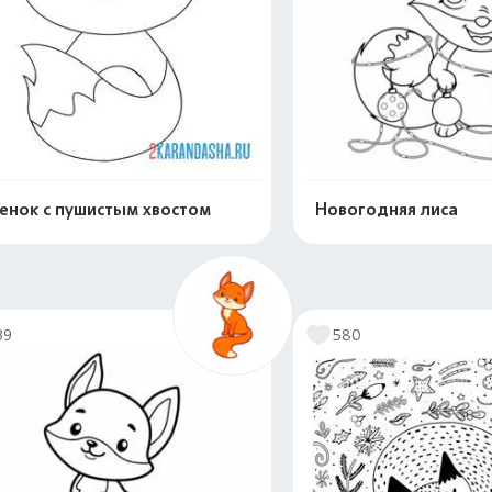
енок с пушистым хвостом
Новогодняя лиса
Распечатать и скачать
Распечатать и 
39
580