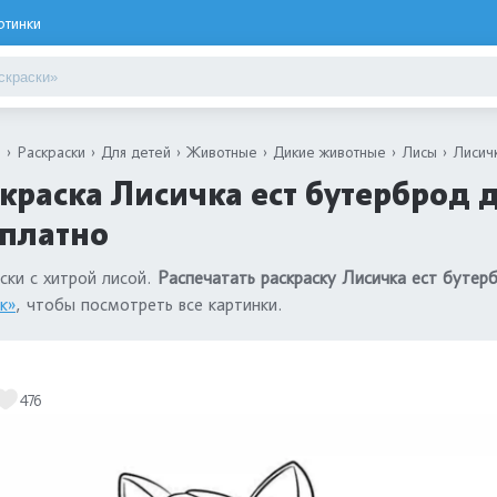
ртинки
я
Раскраски
Для детей
Животные
Дикие животные
Лисы
Лисич
краска Лисичка ест бутерброд 
сплатно
ски с хитрой лисой.
Распечатать раскраску Лисичка ест бутер
к»
, чтобы посмотреть все картинки.
476