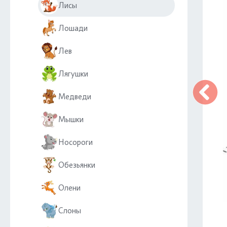
Лисы
Лошади
Лев
Лягушки
Медведи
Мышки
Носороги
Обезьянки
Олени
Слоны