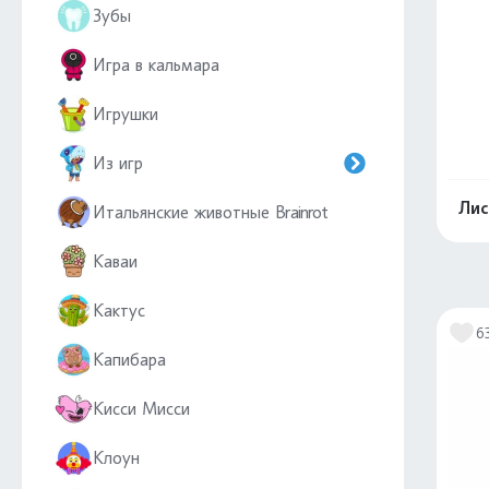
Зубы
Игра в кальмара
Игрушки
Из игр
Лис
Итальянские животные Brainrot
Каваи
Кактус
6
Капибара
Кисси Мисси
Клоун