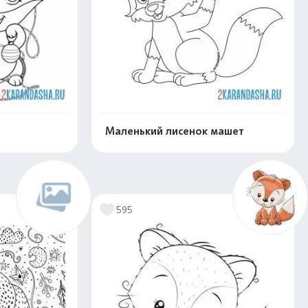
Маленький лисенок машет
скачать
Распечатать и скачать
595