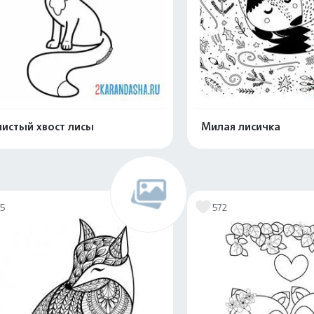
истый хвост лисы
Милая лисичка
Распечатать и скачать
Распечатать и 
15
572