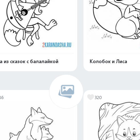
а из сказок с балалайкой
Колобок и Лиса
Распечатать и скачать
Распечатать и 
86
320