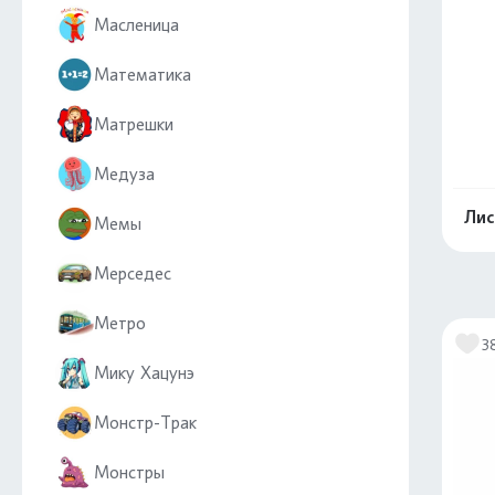
Масленица
Математика
Матрешки
Медуза
Лис
Мемы
Мерседес
Метро
3
Мику Хацунэ
Монстр-Трак
Монстры