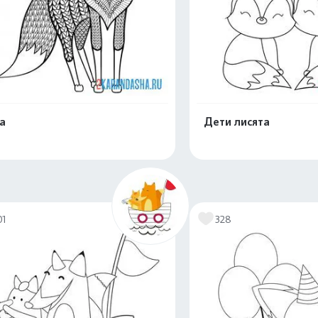
а
Дети лисята
Распечатать и скачать
Распечатать и 
01
328