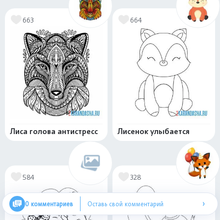
663
664
Лиса голова антистресс
Лисенок улыбается
584
328
›
0 комментариев
Оставь свой комментарий