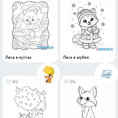
Лиса в кустах
Лиса в шубке
470
370