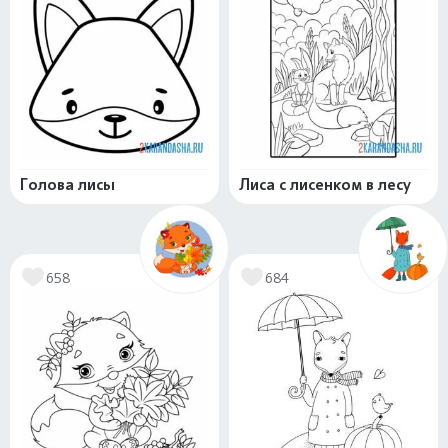
Голова лисы
Лиса с лисенком в лесу
658
684