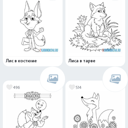
Лис в костюме
Лиса в тарве
496
514