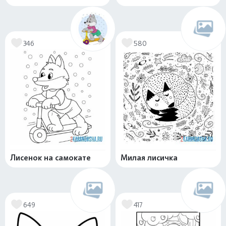
346
580
Лисенок на самокате
Милая лисичка
649
417