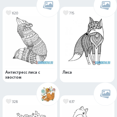
620
715
Антистресс лиса с
Лиса
хвостом
328
637