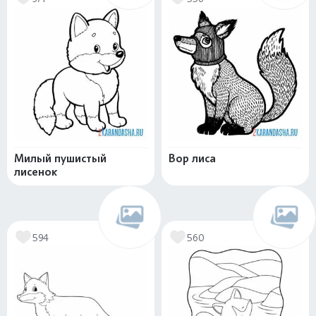
Милый пушистый
Вор лиса
лисенок
594
560