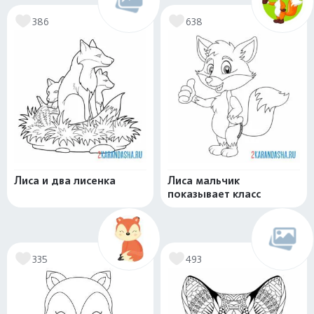
386
638
Лиса и два лисенка
Лиса мальчик
показывает класс
335
493