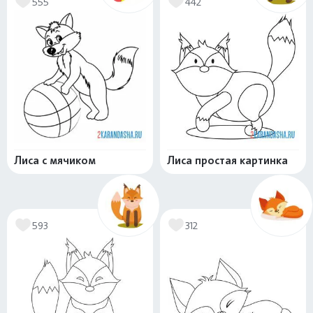
555
442
Лиса с мячиком
Лиса простая картинка
593
312