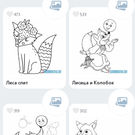
473
533
Лиса спит
Лисица и Колобок
319
302