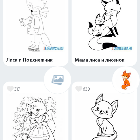
Лиса и Подснежник
Мама лиса и лисенок
317
639