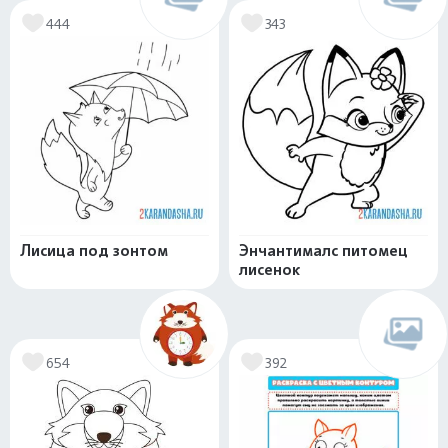
444
343
Лисица под зонтом
Энчантималс питомец
лисенок
654
392