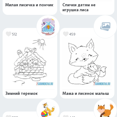
Милая лисичка и пончик
Спички детям не
игрушка лиса
512
459
Зимний теремок
Мама и лисенок малыш