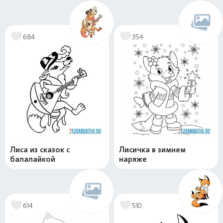
684
354
Лиса из сказок с
Лисичка в зимнем
балалайкой
наряже
614
510