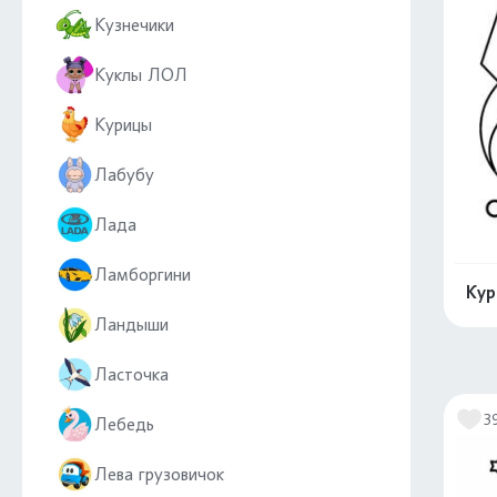
Кузнечики
Куклы ЛОЛ
Курицы
Лабубу
Лада
Ламборгини
Кур
Ландыши
Ласточка
3
Лебедь
Лева грузовичок