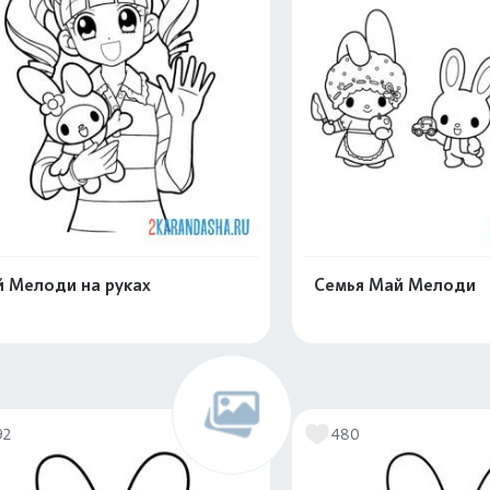
 Мелоди на руках
Семья Май Мелоди
Распечатать и скачать
Распечатать и 
92
480