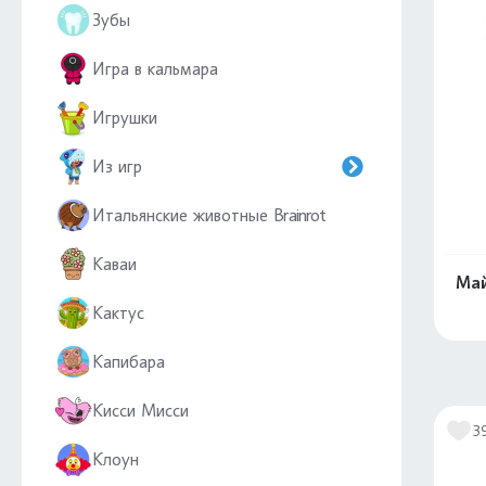
Зубы
Игра в кальмара
Игрушки
Из игр
Итальянские животные Brainrot
Каваи
Май
Кактус
Капибара
Кисси Мисси
3
Клоун