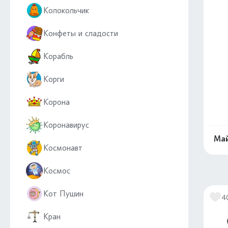
Колокольчик
Конфеты и сладости
Корабль
Корги
Корона
Коронавирус
Май
Космонавт
Космос
Кот Пушин
4
Кран