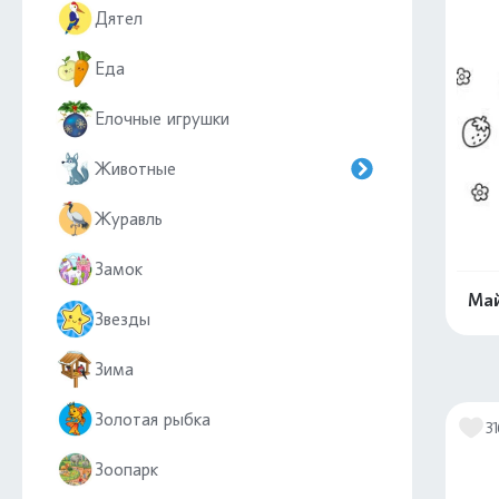
Дятел
Еда
Елочные игрушки
Животные
Журавль
Замок
Май
Звезды
Зима
Золотая рыбка
31
Зоопарк