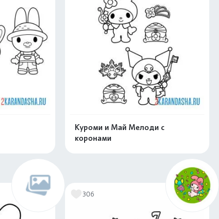
Куроми и Май Мелоди с
коронами
скачать
Распечатать и скачать
306