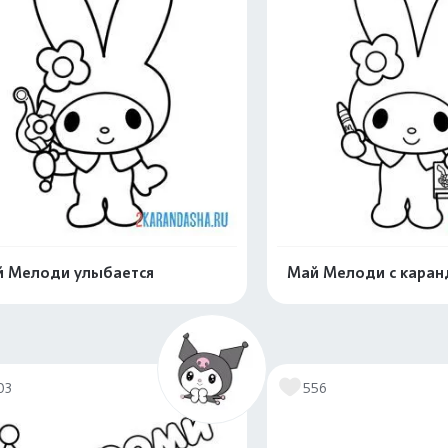
 Мелоди улыбается
Май Мелоди с кара
Распечатать и скачать
Распечатать и 
03
556