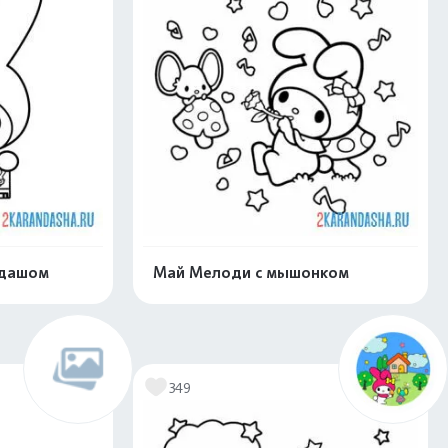
ндашом
Май Мелоди с мышонком
скачать
Распечатать и скачать
349