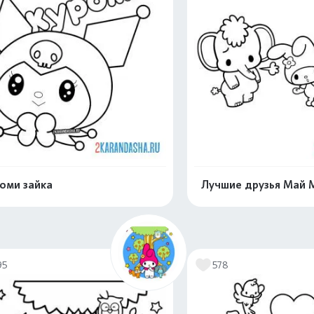
оми зайка
Лучшие друзья Май 
Распечатать и скачать
Распечатать и 
95
578