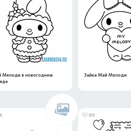
 Мелоди в новогоднем
Зайка Май Мелоди
яде
Распечатать и скачать
Распечатать и 
31
370