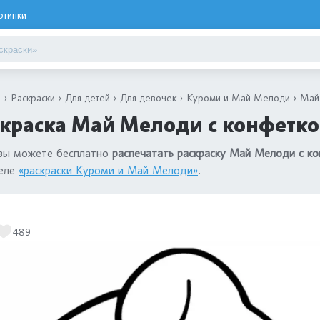
ртинки
я
Раскраски
Для детей
Для девочек
Куроми и Май Мелоди
Май
краска Май Мелоди с конфетко
 вы можете бесплатно
распечатать раскраску Май Мелоди с к
деле
«раскраски Куроми и Май Мелоди»
.
489