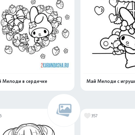
 Мелоди в сердечке
Май Мелоди с игруш
Распечатать и скачать
Распечатать и 
6
357