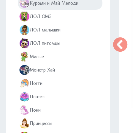
Куроми и Май Мелоди
ЛОЛ OMG
ЛОЛ малышки
ЛОЛ питомцы
Милые
Монстр Хай
Ногти
Платья
Пони
Принцессы