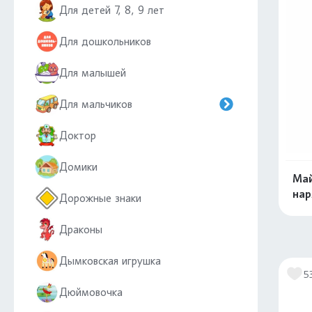
Для детей 7, 8, 9 лет
Для дошкольников
Для малышей
Для мальчиков
Доктор
Домики
Май
нар
Дорожные знаки
Драконы
Дымковская игрушка
5
Дюймовочка