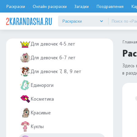
Губы
Раскраски
Онлайн раскраски
Загадки
Поздравления
Ка
Для девочек 10-11 лет
Для девочек 12 лет
Главна
Для девочек 4-5 лет
Рас
Для девочек 6-7 лет
Здесь
Для девочек 7, 8, 9 лет
в раз
Единороги
Косметика
Красивые
Куклы