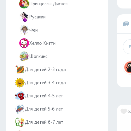
Принцессы Диснея
Русалки
Феи
Хелло Китти
Шопкинс
Для детей 2-3 года
Для детей 3-4 года
Для детей 4-5 лет
Для детей 5-6 лет
6
Для детей 6-7 лет