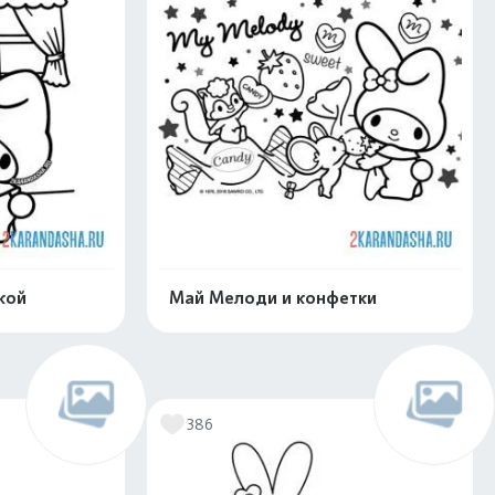
кой
Май Мелоди и конфетки
скачать
Распечатать и скачать
386