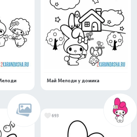
Мелоди
Май Мелоди у домика
скачать
Распечатать и скачать
693