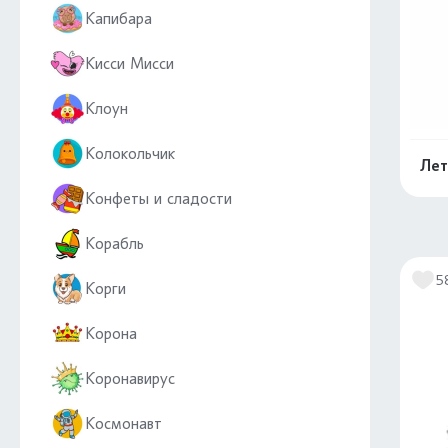
Капибара
Кисси Мисси
Клоун
Колокольчик
Лет
Конфеты и сладости
Корабль
5
Корги
Корона
Коронавирус
Космонавт