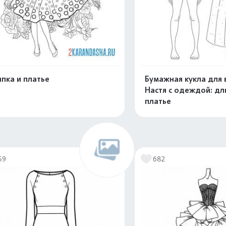
пка и платье
Бумажная кукла для 
Настя с одеждой: д
платье
Распечатать и скачать
Распечатать и 
59
682