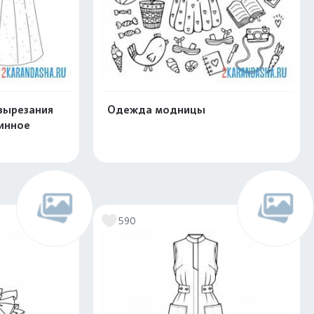
вырезания
Одежда модницы
линное
скачать
Распечатать и скачать
590