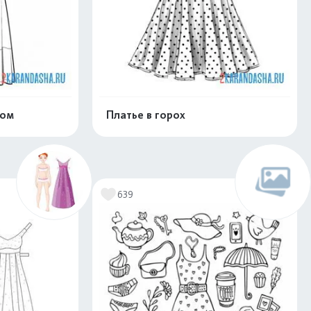
сом
Платье в горох
скачать
Распечатать и скачать
639