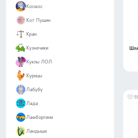
Космос
Кот Пушин
Кран
Кузнечики
Шля
Куклы ЛОЛ
Курицы
Лабубу
5
Лада
Ламборгини
Ландыши