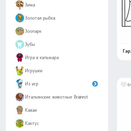
Зима
Золотая рыбка
Зоопарк
Зубы
Гар
Игра в кальмара
Игрушки
Из игр
6
Итальянские животные Brainrot
Каваи
Кактус