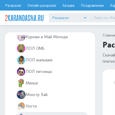
Косметика
Раскраски
Онлайн раскраски
Загадки
Поздравления
Ка
Красивые
Куклы
Главна
Куроми и Май Мелоди
Рас
ЛОЛ OMG
Скачай
ЛОЛ малышки
платья
ЛОЛ питомцы
Милые
Монстр Хай
Ногти