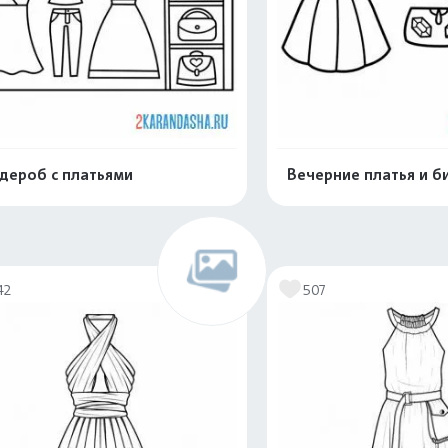
дероб с платьями
Вечерние платья и б
Распечатать и скачать
Распечатать и 
42
507