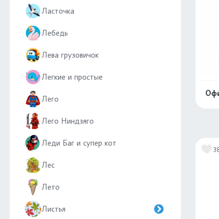
Ласточка
Лебедь
Лева грузовичок
Легкие и простые
Офи
Лего
Лего Ниндзяго
Леди Баг и супер кот
3
Лес
Лето
Листья