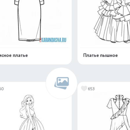
сное платье
Платье пышное
Распечатать и скачать
Распечатать и 
80
653