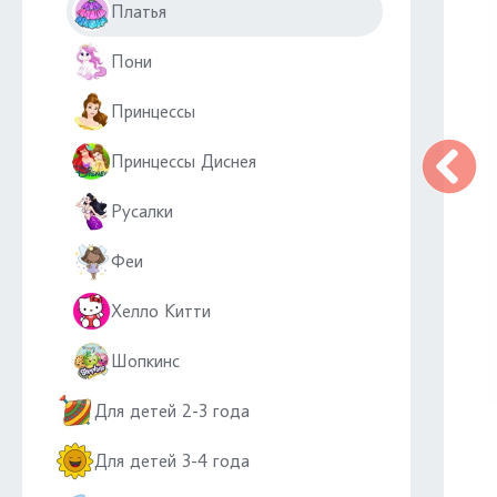
Платья
Пони
Принцессы
Принцессы Диснея
Русалки
Феи
Хелло Китти
Шопкинс
Для детей 2-3 года
Для детей 3-4 года