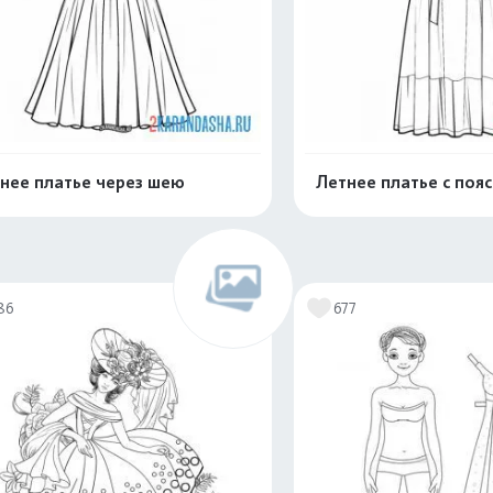
нее платье через шею
Летнее платье с поя
Распечатать и скачать
Распечатать и 
86
677