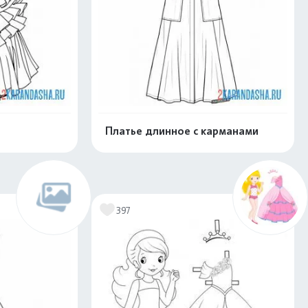
Платье длинное с карманами
скачать
Распечатать и скачать
397