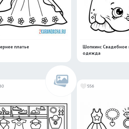
ернее платье
Шопкинс Свадебное 
одежда
Распечатать и скачать
Распечатать и 
80
556