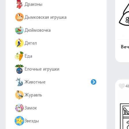
Драконы
Дымковская игрушка
Дюймовочка
Дятел
Веч
Еда
Елочные игрушки
Животные
4
Журавль
Замок
Звезды