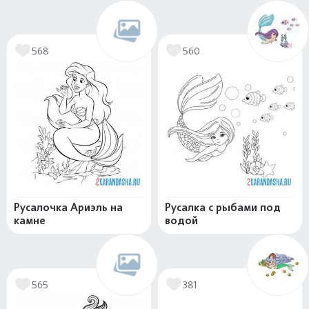
568
560
Русалочка Ариэль на
Русалка с рыбами под
камне
водой
565
381