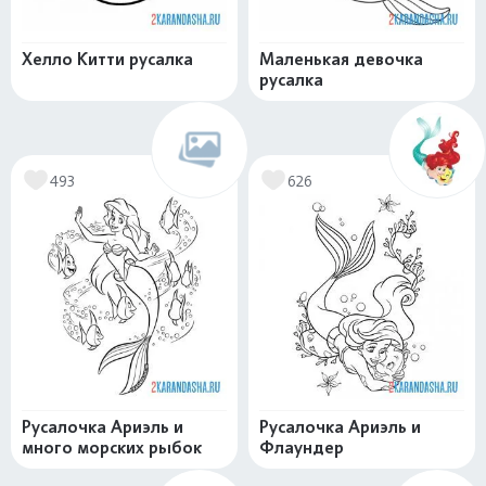
Хелло Китти русалка
Маленькая девочка
русалка
493
626
Русалочка Ариэль и
Русалочка Ариэль и
много морских рыбок
Флаундер