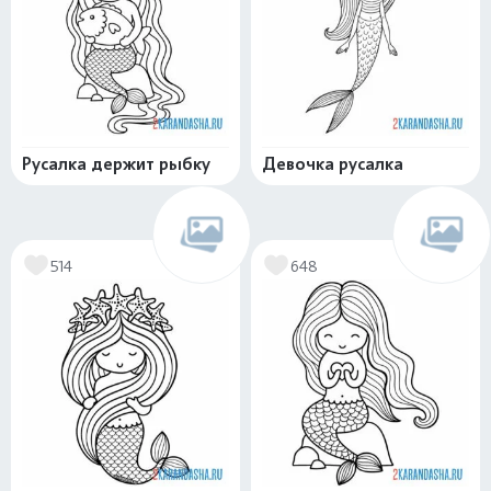
Русалка держит рыбку
Девочка русалка
514
648