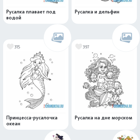
Русалка плавает под
Русалка и дельфин
водой
315
397
Принцесса-русалочка
Русалка на дне морском
океан