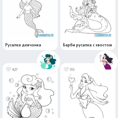
Русалка девчонка
Барби русалка с хвостом
427
313