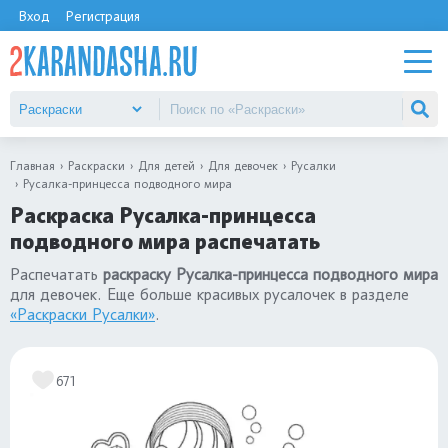
Вход
Регистрация
Главная
Раскраски
Для детей
Для девочек
Русалки
Русалка-принцесса подводного мира
Раскраска Русалка-принцесса
подводного мира распечатать
Распечатать
раскраску Русалка-принцесса подводного мира
для девочек. Еще больше красивых русалочек в разделе
«Раскраски Русалки»
.
671