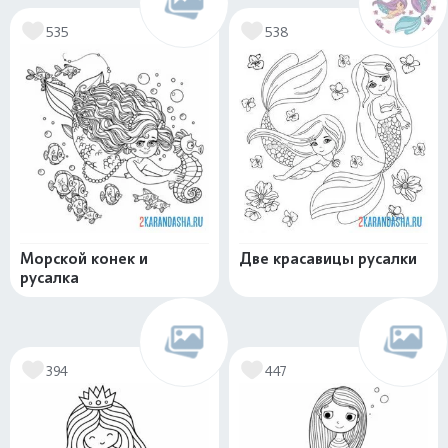
535
538
Морской конек и
Две красавицы русалки
русалка
394
447