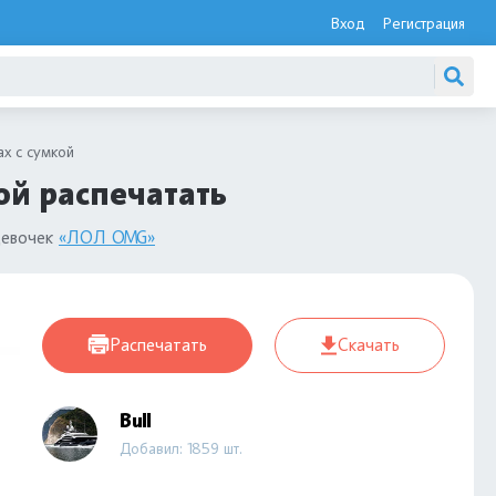
Вход
Регистрация
х с сумкой
ой распечатать
девочек
«ЛОЛ OMG»
Распечатать
Скачать
Bull
Добавил: 1859 шт.