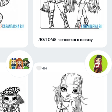
ЛОЛ OMG готовятся к показу
скачать
Распечатать и скачать
414