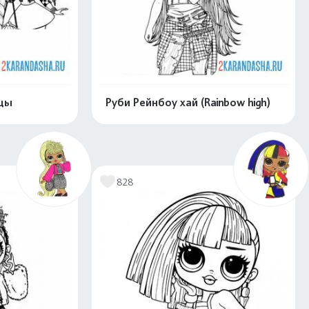
цы
Руби Рейнбоу хай (Rainbow high)
скачать
Распечатать и скачать
828