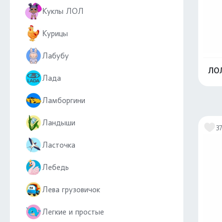
Куклы ЛОЛ
Курицы
Лабубу
ЛОЛ
Лада
Ламборгини
Ландыши
3
Ласточка
Лебедь
Лева грузовичок
Легкие и простые