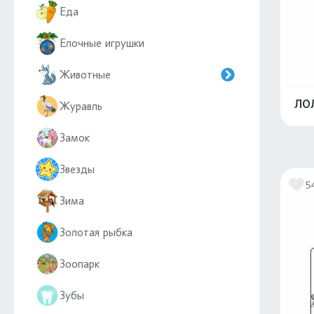
Еда
Елочные игрушки
Животные
ЛОЛ
Журавль
Замок
Звезды
5
Зима
Золотая рыбка
Зоопарк
Зубы