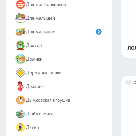
Для дошкольников
Для малышей
Для мальчиков
Доктор
ЛОЛ
Домики
Дорожные знаки
4
Драконы
Дымковская игрушка
Дюймовочка
Дятел