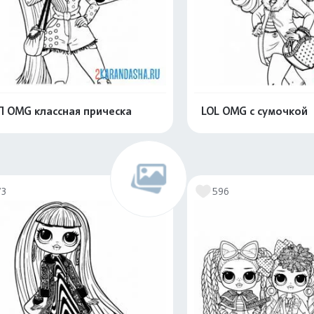
 OMG классная прическа
LOL OMG с сумочкой
Распечатать и скачать
Распечатать и 
73
596