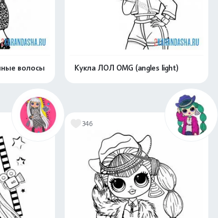
нные волосы
Кукла ЛОЛ OMG (angles light)
скачать
Распечатать и скачать
346