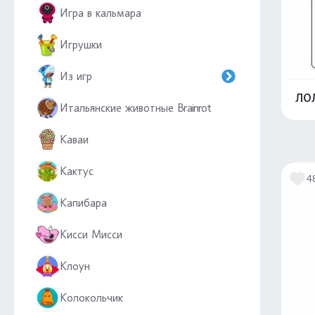
Игра в кальмара
Игрушки
Из игр
ЛОЛ
Итальянские животные Brainrot
Каваи
Кактус
4
Капибара
Кисси Мисси
Клоун
Колокольчик