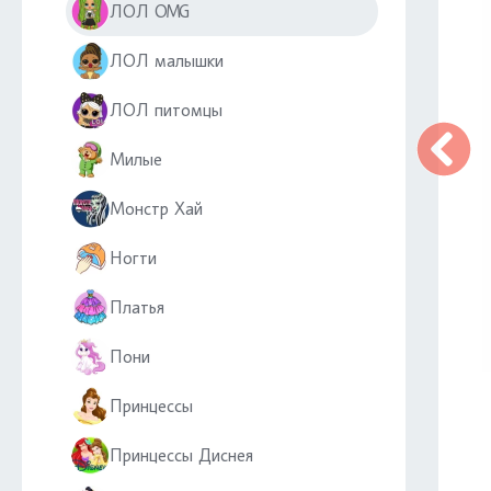
ЛОЛ OMG
ЛОЛ малышки
ЛОЛ питомцы
Милые
Монстр Хай
Ногти
Платья
Пони
Принцессы
Принцессы Диснея