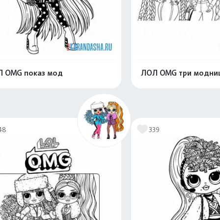
 OMG показ мод
ЛОЛ OMG три модни
Распечатать и скачать
Распечатать и 
48
339