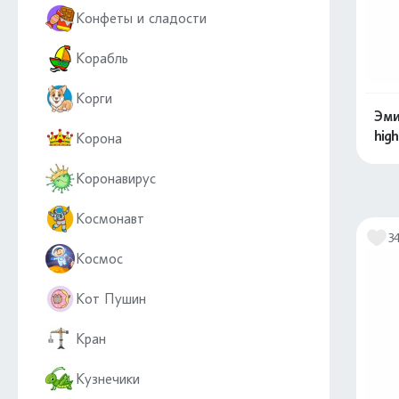
Конфеты и сладости
Корабль
Корги
Эми
high
Корона
Коронавирус
Космонавт
3
Космос
Кот Пушин
Кран
Кузнечики