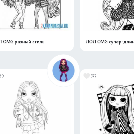
 OMG разный стиль
ЛОЛ OMG супер-дли
Распечатать и скачать
Распечатать и 
89
377