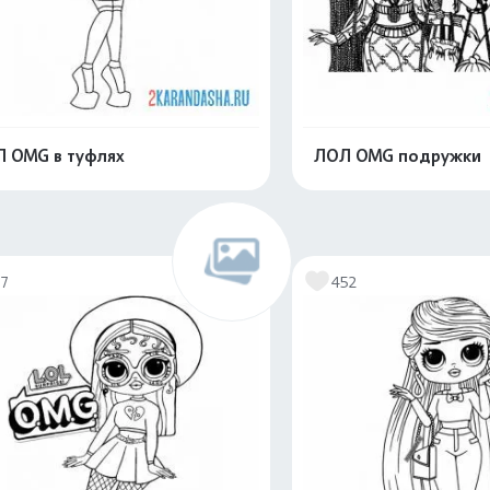
 OMG в туфлях
ЛОЛ OMG подружки
Распечатать и скачать
Распечатать и 
77
452