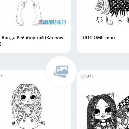
 Ванда Рейнбоу хай (Rainbow
ЛОЛ ОМГ кино
)
Распечатать и скачать
Распечатать и 
43
631