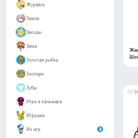
Журавль
Замок
Звезды
Зима
Жив
Шо
Золотая рыбка
Зоопарк
Зубы
5
Игра в кальмара
Игрушки
Из игр