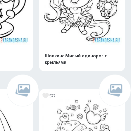
Шопкинс Милый единорог с
крыльями
скачать
Распечатать и скачать
577