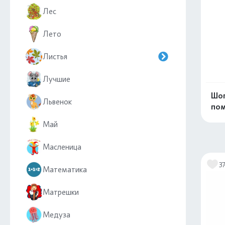
Лес
Лето
Листья
Лучшие
Шоп
Львенок
пом
Май
Масленица
3
Математика
Матрешки
Медуза