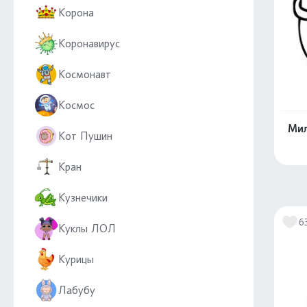
Корона
Коронавирус
Космонавт
Космос
Мил
Кот Пушин
Кран
Кузнечики
6
Куклы ЛОЛ
Курицы
Лабубу