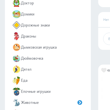
Доктор
Домики
Нет
Дорожные знаки
Драконы
Дымковская игрушка
Дюймовочка
Дятел
4
Еда
Елочные игрушки
Животные