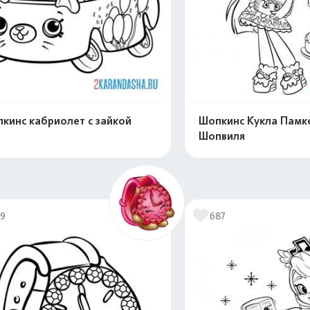
кинс кабриолет с зайкой
Шопкинс Кукла Памке
Шопвиля
Распечатать и скачать
Распечатать и 
19
687