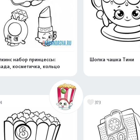
кинс набор принцессы:
Шопка чашка Тини
ада, косметичка, кольцо
Распечатать и скачать
Распечатать и 
74
373