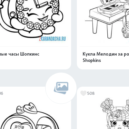
ые часы Шопкинс
Кукла Мелодин за р
Shopkins
Распечатать и скачать
Распечатать и 
36
508