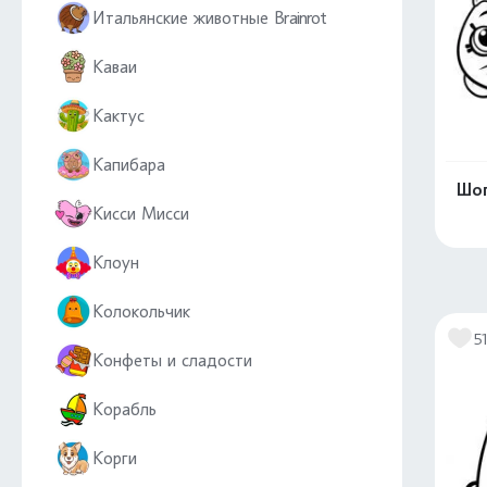
Итальянские животные Brainrot
Каваи
Кактус
Капибара
Шоп
Кисси Мисси
Клоун
Колокольчик
5
Конфеты и сладости
Корабль
Корги