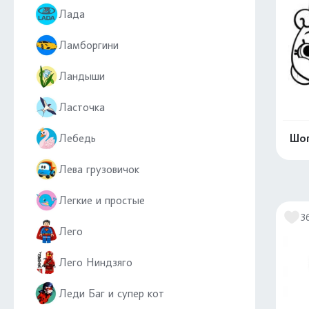
Лада
Ламборгини
Ландыши
Ласточка
Лебедь
Шоп
Лева грузовичок
Легкие и простые
3
Лего
Лего Ниндзяго
Леди Баг и супер кот