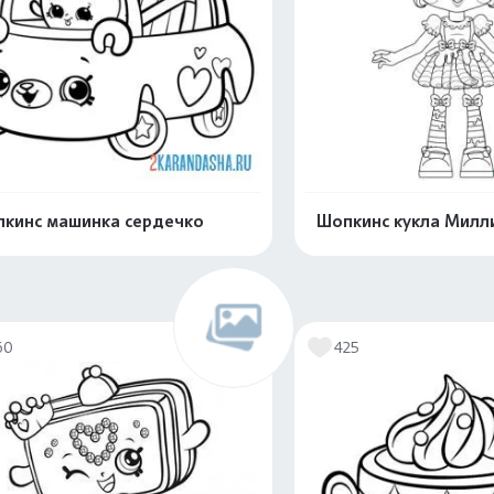
кинс машинка сердечко
Шопкинс кукла Милл
Распечатать и скачать
Распечатать и 
60
425