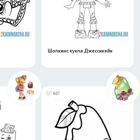
Шопкинс кукла Джессикейк
скачать
Распечатать и скачать
667