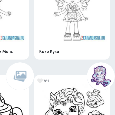
и Мопс
Коко Куки
скачать
Распечатать и скачать
384