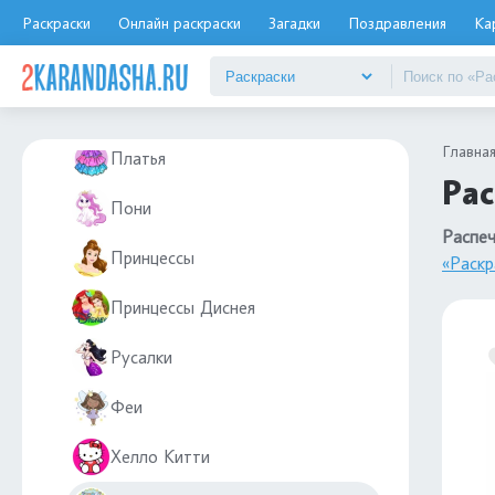
Милые
Раскраски
Онлайн раскраски
Загадки
Поздравления
Ка
Монстр Хай
Ногти
Главна
Платья
Рас
Пони
Распеч
Принцессы
«Раскр
Принцессы Диснея
Русалки
Феи
Хелло Китти