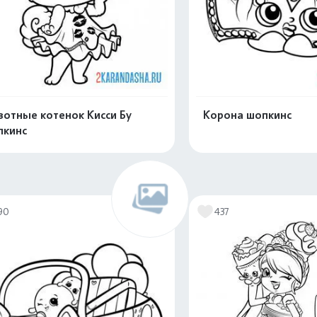
отные котенок Кисси Бу
Корона шопкинс
пкинс
Распечатать и скачать
Распечатать и 
90
437