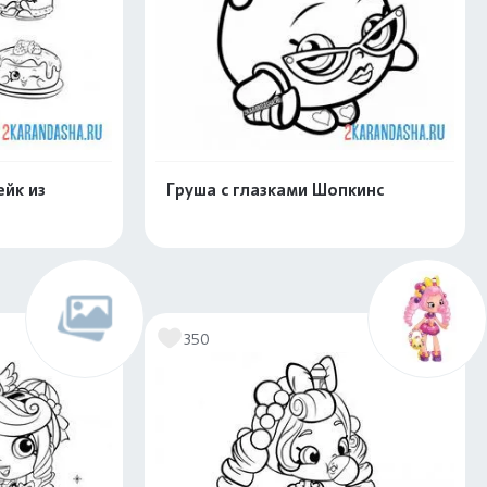
йк из
Груша с глазками Шопкинс
скачать
Распечатать и скачать
350