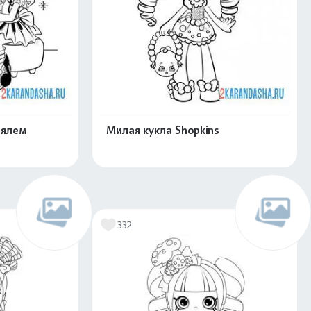
оялем
Милая кукла Shopkins
скачать
Распечатать и скачать
332