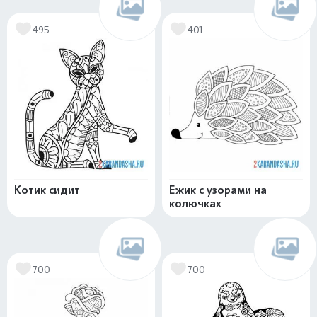
495
401
Котик сидит
Ежик с узорами на
колючках
700
700