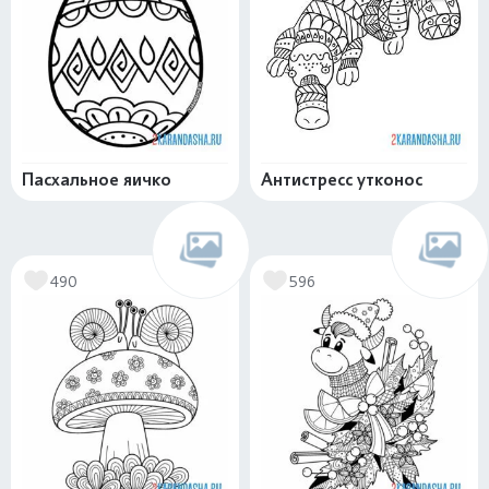
Пасхальное яичко
Антистресс утконос
490
596