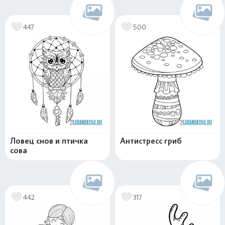
447
500
Ловец снов и птичка
Антистресс гриб
сова
442
317