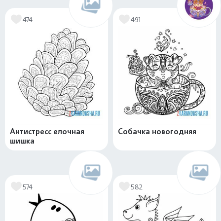
474
491
Антистресс елочная
Собачка новогодняя
шишка
574
582