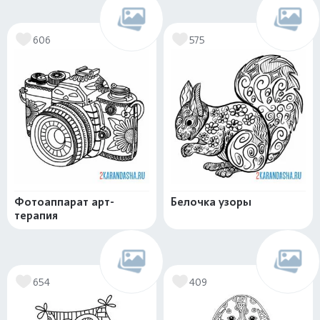
606
575
Фотоаппарат арт-
Белочка узоры
терапия
654
409