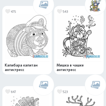
475
543
Капибара капитан
Мишка в чашке
антистресс
антистресс
647
523