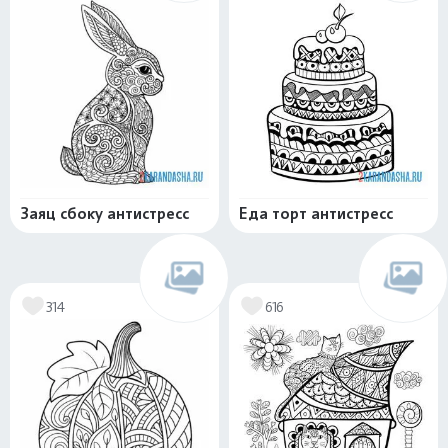
Заяц сбоку антистресс
Еда торт антистресс
314
616