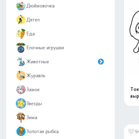
Дюймовочка
Дятел
Еда
Елочные игрушки
Животные
Журавль
Ток
Замок
выр
Звезды
Зима
Золотая рыбка
5