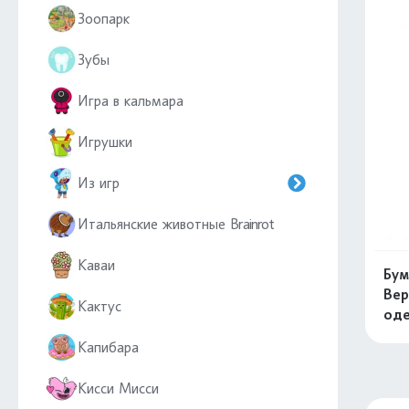
Зоопарк
Зубы
Игра в кальмара
Игрушки
Из игр
Итальянские животные Brainrot
Каваи
Бум
Вер
Кактус
од
Капибара
Кисси Мисси