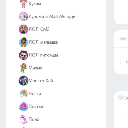
Куклы
Куроми и Май Мелоди
ЛОЛ OMG
Нет
ЛОЛ малышки
ЛОЛ питомцы
Милые
Монстр Хай
Ногти
5
Платья
Пони