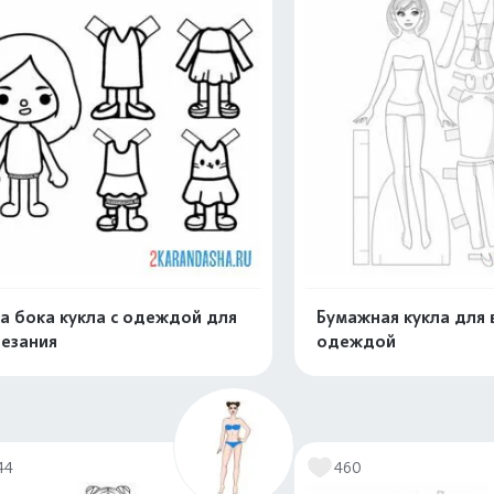
а бока кукла с одеждой для
Бумажная кукла для 
езания
одеждой
Распечатать и скачать
Распечатать и 
44
460