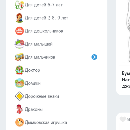
Для детей 6-7 лет
Для детей 7, 8, 9 лет
Для дошкольников
Для малышей
Для мальчиков
Доктор
Бум
Нас
Домики
дж
Дорожные знаки
Драконы
6
Дымковская игрушка