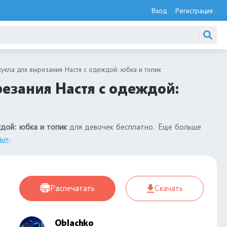
Вход
Регистрация
укла для вырезания Настя с одеждой: юбка и топик
езания Настя с одеждой:
ждой: юбка и топик
для девочек бесплатно. Еще больше
лы»
.
Распечатать
Скачать
Oblachko