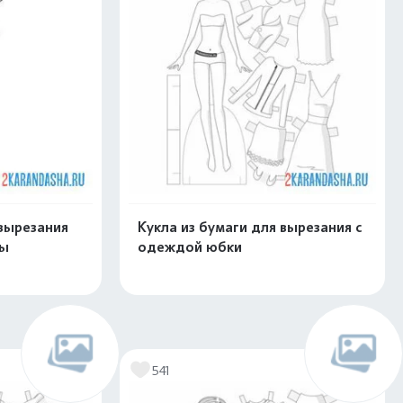
вырезания
Кукла из бумаги для вырезания с
ды
одеждой юбки
скачать
Распечатать и скачать
541