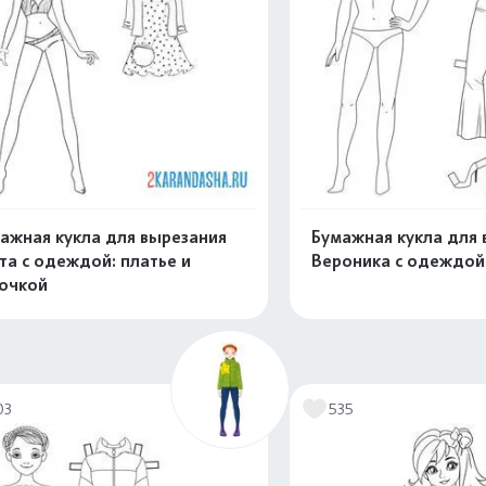
ажная кукла для вырезания
Бумажная кукла для 
та с одеждой: платье и
Вероника с одеждой
очкой
Распечатать и скачать
Распечатать и 
03
535