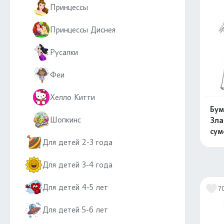
Принцессы
Принцессы Диснея
Русалки
Феи
Хелло Китти
Бум
Шопкинс
Зла
сум
Для детей 2-3 года
Для детей 3-4 года
Для детей 4-5 лет
7
Для детей 5-6 лет