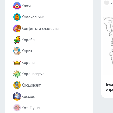
5
Клоун
Колокольчик
Конфеты и сладости
Корабль
Корги
Корона
Коронавирус
Бум
Космонавт
оде
Космос
Кот Пушин