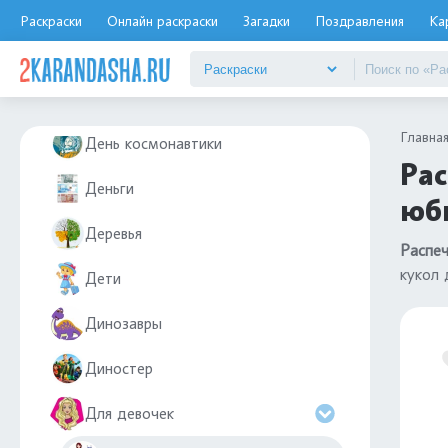
Гусь
Раскраски
Онлайн раскраски
Загадки
Поздравления
Ка
Дед Мороз и Снегурочка
Дед мороз
Главна
День космонавтики
Рас
Деньги
юбк
Деревья
Распеч
кукол 
Дети
Динозавры
Диностер
Для девочек